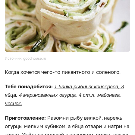
Источник: goodhouse.ru
Когда хочется чего-то пикантного и соленого.
Тебе понадобится:
1 банка рыбных консервов, 3
яйца, 4 маринованных огурца, 4 ст.л. майонеза,
чеснок.
Приготовление:
Разомни рыбу вилкой, нарежь
огурцы мелким кубиком, а яйца отвари и натри на
терке. Майонез смешай с чесноком, смажь лаваш