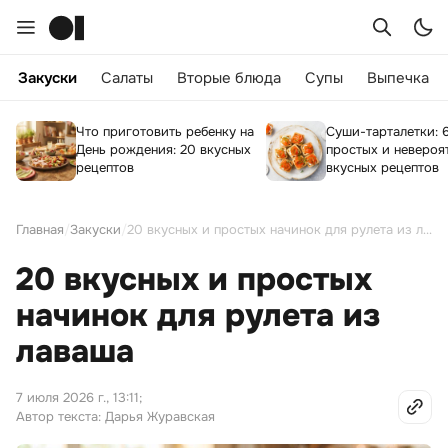
Закуски
Салаты
Вторые блюда
Супы
Выпечка
Что приготовить ребенку на
Суши-тарталетки: 
День рождения: 20 вкусных
простых и невероя
рецептов
вкусных рецептов
Главная
/
Закуски
/
20 вкусных и простых начинок для рулета из лаваша
20 вкусных и простых
начинок для рулета из
лаваша
7 июля 2026 г., 13:11
;
Автор текста: Дарья Журавская