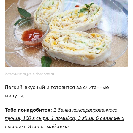
Источник: mykaleidoscope.ru
Легкий, вкусный и готовится за считанные
минуты.
Тебе понадобится:
1 банка консервированного
тунца, 100 г сыра, 1 помидор, 3 яйца, 6 салатных
листьев, 3 ст.л. майонеза.