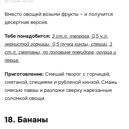
Источник: vk.com
Вместо овощей возьми фрукты – и получится
десертная версия.
Тебе понадобится:
3 ст.л. творога, 0,5 ч.л.
зернистой горчицы, 0,5 пучка кинзы, специи, 1
ст.л. сметаны, по половине помидора, огурца и
перца.
Приготовление:
Смешай творог с горчицей,
сметаной, специями и рубленой кинзой. Смажь
смесью лаваш и разложи сверху нарезанные
соломкой овощи.
18. Бананы