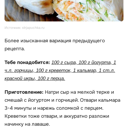
Источник: strjapuchka.ru
Более изысканная вариация предыдущего
рецепта.
Тебе понадобится:
100 г сыра, 100 г йогурта, 1
ч.л. горчицы, 100 г креветок, 1 кальмар, 1 ст.л.
красной икры, 100 г перца.
Приготовление:
Натри сыр на мелкой терке и
смешай с йогуртом и горчицей. Отвари кальмара
3-4 минуты и нарежь соломкой с перцем.
Креветки тоже отвари, и аккуратно разложи
начинку на лаваше.