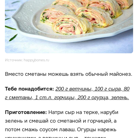
Источник: happybones.ru
Вместо сметаны можешь взять обычный майонез.
Тебе понадобится:
200 г ветчины, 100 г сыра, 80
г сметаны, 1 ст.л. горчицы, 200 г огурца, зелень.
Приготовление:
Натри сыр на терке, наруби
зелень и смешай со сметаной и горчицей, а
потом смажь соусом лаваш. Огурцы нарежь