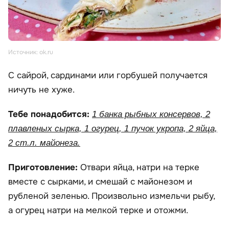
Источник: ok.ru
С сайрой, сардинами или горбушей получается
ничуть не хуже.
Тебе понадобится:
1 банка рыбных консервов, 2
плавленых сырка, 1 огурец, 1 пучок укропа, 2 яйца,
2 ст.л. майонеза.
Приготовление:
Отвари яйца, натри на терке
вместе с сырками, и смешай с майонезом и
рубленой зеленью. Произвольно измельчи рыбу,
а огурец натри на мелкой терке и отожми.