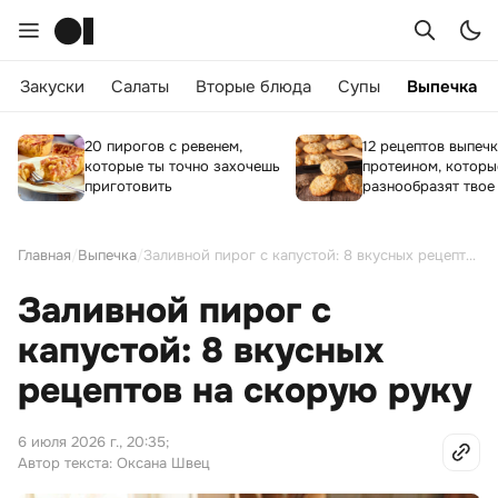
Закуски
Салаты
Вторые блюда
Супы
Выпечка
20 пирогов с ревенем,
12 рецептов выпечк
которые ты точно захочешь
протеином, которы
приготовить
разнообразят твое
Главная
/
Выпечка
/
Заливной пирог с капустой: 8 вкусных рецептов на скорую руку
Заливной пирог с
капустой: 8 вкусных
рецептов на скорую руку
6 июля 2026 г., 20:35
;
Автор текста: Оксана Швец