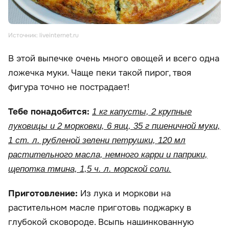
Источник: liveinternet.ru
В этой выпечке очень много овощей и всего одна
ложечка муки. Чаще пеки такой пирог, твоя
фигура точно не пострадает!
Тебе понадобится:
1 кг капусты, 2 крупные
луковицы и 2 морковки, 6 яиц, 35 г пшеничной муки,
1 ст. л. рубленой зелени петрушки, 120 мл
растительного масла, немного карри и паприки,
щепотка тмина, 1,5 ч. л. морской соли.
Приготовление:
Из лука и моркови на
растительном масле приготовь поджарку в
глубокой сковороде. Всыпь нашинкованную