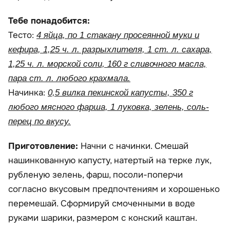
Тебе понадобится:
Тесто:
4 яйца, по 1 стакану просеянной муки и
кефира, 1,25 ч. л. разрыхлителя, 1 ст. л. сахара,
1,25 ч. л. морской соли, 160 г сливочного масла,
пара ст. л. любого крахмала.
Начинка:
0,5 вилка пекинской капусты, 350 г
любого мясного фарша, 1 луковка, зелень, соль-
перец по вкусу.
Приготовление:
Начни с начинки. Смешай
нашинкованную капусту, натертый на терке лук,
рубленую зелень, фарш, посоли-поперчи
согласно вкусовым предпочтениям и хорошенько
перемешай. Сформируй смоченными в воде
руками шарики, размером с конский каштан.