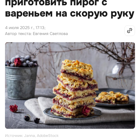
приготовить пирог с
вареньем на скорую руку
4 июля 2025 г., 17:13
;
Автор текста: Евгения Светлова
Источник: Janna, AdobeStock