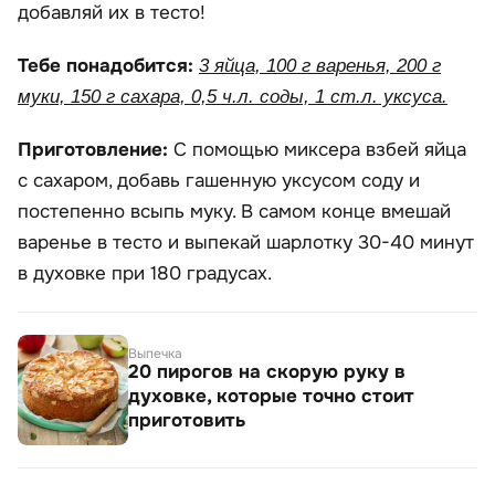
добавляй их в тесто!
Тебе понадобится:
3 яйца, 100 г варенья, 200 г
муки, 150 г сахара, 0,5 ч.л. соды, 1 ст.л. уксуса.
Приготовление:
С помощью миксера взбей яйца
с сахаром, добавь гашенную уксусом соду и
постепенно всыпь муку. В самом конце вмешай
варенье в тесто и выпекай шарлотку 30-40 минут
в духовке при 180 градусах.
Выпечка
20 пирогов на скорую руку в
духовке, которые точно стоит
приготовить