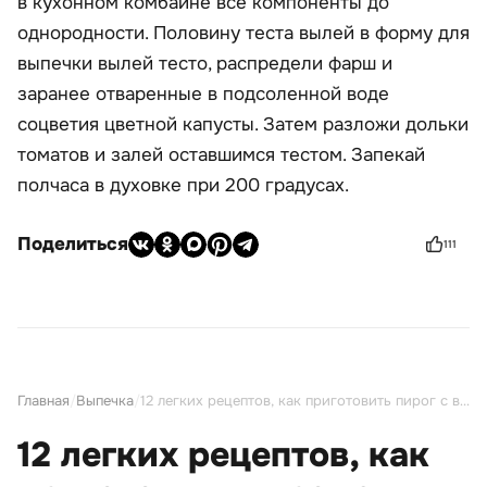
в кухонном комбайне все компоненты до
однородности. Половину теста вылей в форму для
выпечки вылей тесто, распредели фарш и
заранее отваренные в подсоленной воде
соцветия цветной капусты. Затем разложи дольки
томатов и залей оставшимся тестом. Запекай
полчаса в духовке при 200 градусах.
Поделиться
111
Главная
/
Выпечка
/
12 легких рецептов, как приготовить пирог с вареньем на скорую руку
12 легких рецептов, как