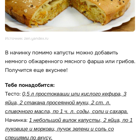
Источник: zen.yandex.ru
В начинку помимо капусты можно добавить
немного обжаренного мясного фарша или грибов.
Получится еще вкуснее!
Тебе понадобится:
Тесто:
0,5 л простокваши или кислого кефира, 3
яйца, 2 стакана просеянной муки, 2 ст. л.
сливочного масла, по 1 ч. л. соды, соли и сахара.
Начинка:
1 небольшой вилок капусты, 2 яйца, по 1
луковице и моркови, пучок зелени и соль со
специями по вкусу.