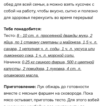
обед для всей семьи, а можно взять кусочек с
собой на работу, чтобы вкусно, сытно и полезно
для здоровья перекусить во время перерыва!
Тебе понадобится:
Тесто:
8 - 10 ст. л. просеянной дважды муки, 2
яйца, по 1 стакану сметаны и майонеза, 1,5 ч. л.
сахара, 1 неполная ч. л. соды, 1 ч. л. уксуса или
лимонного сока, 1 ч. л. морской соли.
Начинка:
0,25 кг свиного фарша, 500 г цветной
капусты, 2 помидора, 1 луковка, 4 ст. л.
оливкового масла.
Приготовление:
Лук обжарь до готовности
вместе с мясным фаршем на сковороде. Пока
мясо остывает, приготовь тесто. Для этого взбей