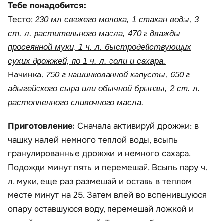
Тебе понадобится:
Тесто:
230 мл свежего молока, 1 стакан воды, 3
ст. л. растительного масла, 470 г дважды
просеянной муки, 1 ч. л. быстродействующих
сухих дрожжей, по 1 ч. л. соли и сахара.
Начинка:
750 г нашинкованной капусты, 650 г
адыгейского сыра или обычной брынзы, 2 ст. л.
растопленного сливочного масла.
Приготовление:
Сначала активируй дрожжи: в
чашку налей немного теплой воды, всыпь
гранулированные дрожжи и немного сахара.
Подожди минут пять и перемешай. Всыпь пару ч.
л. муки, еще раз размешай и оставь в теплом
месте минут на 25. Затем влей во вспенившуюся
опару оставшуюся воду, перемешай ложкой и