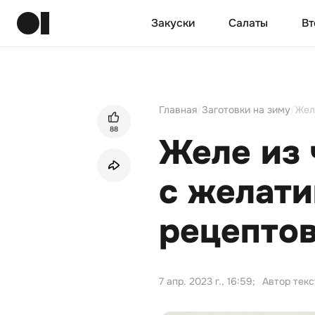
Закуски
Салаты
Вт
Главная
/
Заготовки на зиму
/
Жел
88
Желе из
с желати
рецепто
7 апр. 2023 г., 16:59
;
Автор текс