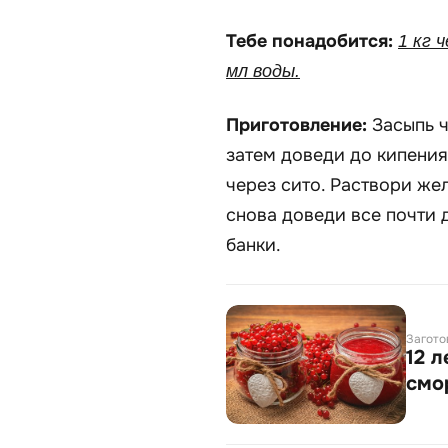
Тебе понадобится:
1 кг 
мл воды.
Приготовление:
Засыпь 
затем доведи до кипения
через сито. Раствори же
снова доведи все почти д
банки.
Загото
12 
смо