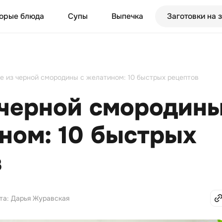
орые блюда
Супы
Выпечка
Заготовки на 
е из черной смородины с желатином: 10 быстрых рецептов
 черной смородин
ном: 10 быстрых
в
та: Дарья Журавская