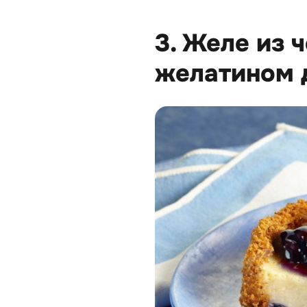
3. Желе из 
желатином 