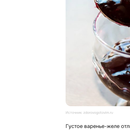
Источник: zdorovogotovim.ru
Густое варенье-желе отл