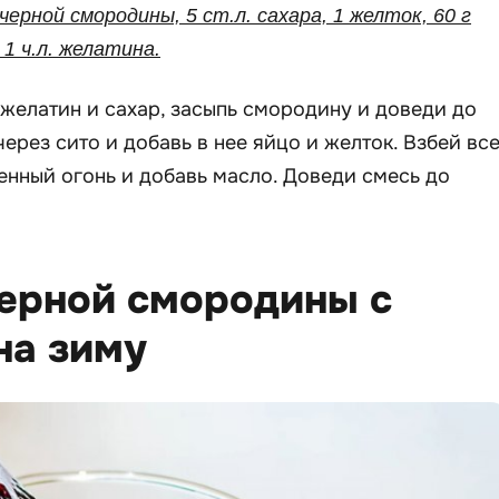
 черной смородины, 5 ст.л. сахара, 1 желток, 60 г
 1 ч.л. желатина.
желатин и сахар, засыпь смородину и доведи до
ерез сито и добавь в нее яйцо и желток. Взбей вс
енный огонь и добавь масло. Доведи смесь до
черной смородины с
на зиму