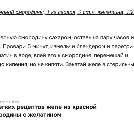
черной смородины, 1 кг сахара, 2 ст.л. желатина, 15
черную смородину сахаром, оставь на пару часов и
. Провари 5 минут, измельчи блендером и перетри
латин в воде, влей его к смородине, перемешай и
о кипения, но не кипяти. Закатай желе в стерильн
вки на зиму
легких рецептов желе из красной
родины с желатином