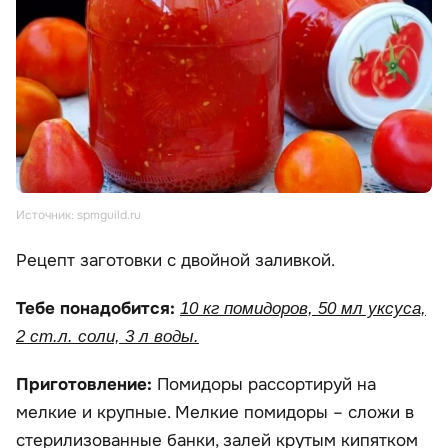
Источник: spmguild.ru
Рецепт заготовки с двойной заливкой.
Тебе понадобится:
10 кг помидоров, 50 мл уксуса,
2 ст.л. соли, 3 л воды.
Приготовление:
Помидоры рассортируй на
мелкие и крупные. Мелкие помидоры – сложи в
стерилизованные банки, залей крутым кипятком