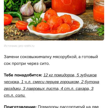
Источник: pro-orehi.ru
Замени соковыжималку мясорубкой, а готовый
сок протри через сито.
Тебе понадобится:
12 кг помидоров, 5 зубчиков
чеснока, 1 ч.л. смеси перцев горошком, 2 бутона
гвоздики, 3 лавровых листа, 4 ст.л. сахара, 3
ст.л. соли.
Приготовление:
Помидоры рассортируй на две