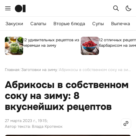
Закуски
Салаты
Вторые блюда
Супы
Выпечка
12 удивительных рецептов из
12 отличных рецепт
черемши на зиму
барбарисом на зим
Главная
/
Заготовки на зиму
/
Абрикосы в собственном соку на зиму: 8 вкуснейших рецептов
Абрикосы в собственном
соку на зиму: 8
вкуснейших рецептов
27 марта 2023 г., 19:15
;
Автор текста: Влада Кротенок