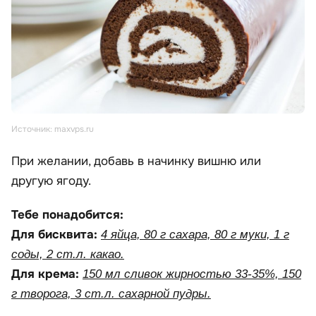
Источник: maxvps.ru
При желании, добавь в начинку вишню или
другую ягоду.
Тебе понадобится:
Для бисквита:
4 яйца, 80 г сахара, 80 г муки, 1 г
соды, 2 ст.л. какао.
Для крема:
150 мл сливок жирностью 33-35%, 150
г творога, 3 ст.л. сахарной пудры.