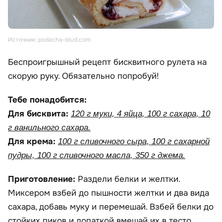
Источник: podacha-blud.com
Беспроигрышный рецепт бисквитного рулета на
скорую руку. Обязательно попробуй!
Тебе понадобится:
Для бисквита:
120 г муки, 4 яйца, 100 г сахара, 10
г ванильного сахара.
Для крема:
100 г сливочного сыра, 100 г сахарной
пудры, 100 г сливочного масла, 350 г джема.
Приготовление:
Раздели белки и желтки.
Миксером взбей до пышности желтки и два вида
сахара, добавь муку и перемешай. Взбей белки до
стойких пиков и лопаткой вмешай их в тесто.