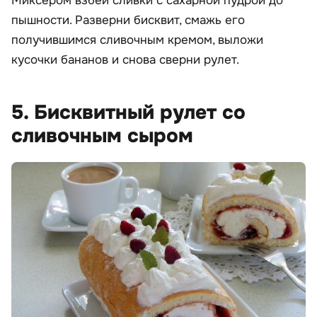
Миксером взбей сливки с сахарной пудрой до
пышности. Разверни бисквит, смажь его
получившимся сливочным кремом, выложи
кусочки бананов и снова сверни рулет.
5. Бисквитный рулет со
сливочным сыром