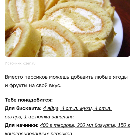
Источник: dzen.ru
Вместо персиков можешь добавить любые ягоды
и фрукты на свой вкус.
Тебе понадобится:
Для бисквита:
4 яйца, 4 ст.л. муки, 4 ст.л.
сахара, 1 щепотка ванилина.
Для начинки:
400 г творога, 200 мл йогурта, 150 г
консервированных персиков.