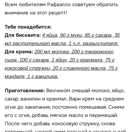
Всем любителям Рафаэлло советуем обратить
внимание на этот рецепт!
Тебе понадобится:
Для бисквита:
4 яйца, 90 г муки, 85 г сахара, 35
мл растительного масла, 1 ч.л. разрыхлителя.
Для крема:
200 мл молока, 200 г творожного
сыра, 100 г сахара, 1 яйцо, 20 г крахмала, 75 г
кокосовой стружки, 20 г сливочного масла, 75 г
миндаля, 1 г ванилина.
Приготовление:
Венчиком смешай молоко, яйцо,
сахар, ванилин и крахмал. Вари крем на среднем
огне до закипания, постоянно помешивая. Сними
его с огня, добавь мягкое масло и перемешай.
После чего добавь кокосовую стружку, снова
перемешай, накрой крем пленкой в контакт и дай