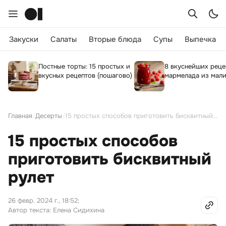
Закуски
Салаты
Вторые блюда
Супы
Выпечка
Постные торты: 15 простых и
8 вкуснейших реце
вкусных рецептов (пошагово)
мармелада из мал
Главная
/
Десерты
/
15 простых способов приготовить бисквитный рулет
15 простых способов
приготовить бисквитный
рулет
26 февр. 2024 г., 18:52
;
Автор текста: Елена Сидихина