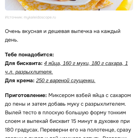
Источник: mykaleidoscope.ru
Очень вкусная и дешевая выпечка на каждый
день.
Тебе понадобится:
Для бисквита:
4 яйца, 160 г муки, 180 г сахара, 1
ч.л. разрыхлителя.
Для крема:
250 г вареной сгущенки.
Приготовление:
Миксером взбей яйца с сахаром
до пены и затем добавь муку с разрыхлителем.
Вылей тесто в плоскую большую форму тонким
слоем и выпекай бисквит 15 минут в духовке при
180 градусах. Переверни его на полотенце, сразу