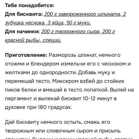
Тебе понадобится:
Для бисквита:
200 г замороженного шпината, 2
зубчика чеснока, 3 яйца, 50 г муки.
Для начинки:
200 г творожного сыра, 200 г
красной рыбы, специи.
Приготовление:
Разморозь шпинат, немного
отожми и блендером измельчи его с чесноком и
желтками до однородности. Добавь муку и
перемешай тесто. Миксером взбей до стойких
пиков белки и вмешай в тесто лопаткой. Вылей на
пергамент и выпекай бисквит 10-12 минут в
духовке при 180 градусах.
Дай бисквиту немного остыть, смажь его
творожным или сливочным сыром и присыпь