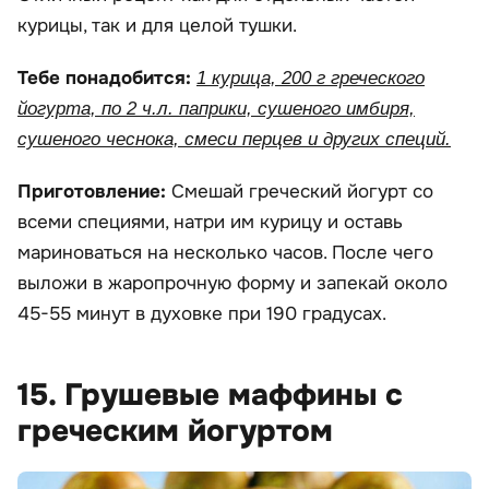
курицы, так и для целой тушки.
Тебе понадобится:
1 курица, 200 г греческого
йогурта, по 2 ч.л. паприки, сушеного имбиря,
сушеного чеснока, смеси перцев и других специй.
Приготовление:
Смешай греческий йогурт со
всеми специями, натри им курицу и оставь
мариноваться на несколько часов. После чего
выложи в жаропрочную форму и запекай около
45-55 минут в духовке при 190 градусах.
15. Грушевые маффины с
греческим йогуртом