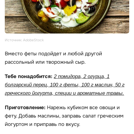
Источник: AdobeStock
Вместо феты подойдет и любой другой
рассольный или творожный сыр.
Тебе понадобится:
2 помидора, 2 огурца, 1
болгарский перец, 100 г феты, 100 г маслин, 50 г
греческого йогурта, специи и ароматные травы.
Приготовление:
Нарежь кубиком все овощи и
фету. Добавь маслины, заправь салат греческим
йогуртом и приправь по вкусу.