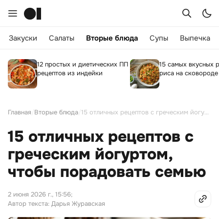
Закуски
Салаты
Вторые блюда
Супы
Выпечка
12 простых и диетических ПП
15 самых вкусных 
рецептов из индейки
риса на сковороде
Главная
/
Вторые блюда
/
15 отличных рецептов с греческим йогуртом, чтобы порадовать семью
15 отличных рецептов с
греческим йогуртом,
чтобы порадовать семью
2 июня 2026 г., 15:56
;
Автор текста: Дарья Журавская