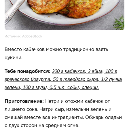
Источник: AdobeStock
Вместо кабачков можно традиционно взять
цукини.
Тебе понадобится:
200 г кабачков, 2 яйца, 180 г
греческого йогурта, 50 г твердого сыра, 1/2 пучка
зелени, 100 г муки, 0,5 ч.л. соды, специи.
Приготовление:
Натри и отожми кабачок от
лишнего сока. Натри сыр, измельчи зелень и
смешай вместе все ингредиенты. Обжарь оладьи
с двух сторон на среднем огне.