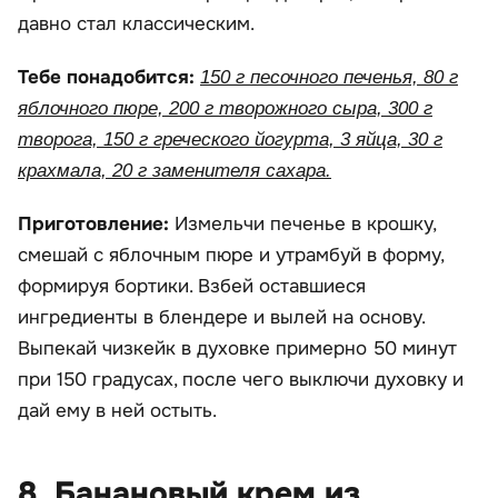
давно стал классическим.
Тебе понадобится:
150 г песочного печенья, 80 г
яблочного пюре, 200 г творожного сыра, 300 г
творога, 150 г греческого йогурта, 3 яйца, 30 г
крахмала, 20 г заменителя сахара.
Приготовление:
Измельчи печенье в крошку,
смешай с яблочным пюре и утрамбуй в форму,
формируя бортики. Взбей оставшиеся
ингредиенты в блендере и вылей на основу.
Выпекай чизкейк в духовке примерно 50 минут
при 150 градусах, после чего выключи духовку и
дай ему в ней остыть.
8. Банановый крем из