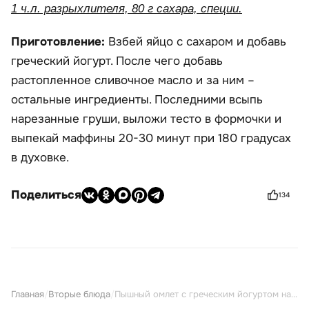
1 ч.л. разрыхлителя, 80 г сахара, специи.
Приготовление:
Взбей яйцо с сахаром и добавь
греческий йогурт. После чего добавь
растопленное сливочное масло и за ним –
остальные ингредиенты. Последними всыпь
нарезанные груши, выложи тесто в формочки и
выпекай маффины 20-30 минут при 180 градусах
в духовке.
Поделиться
134
Главная
/
Вторые блюда
/
Пышный омлет с греческим йогуртом на сковороде – рецепт пошагово