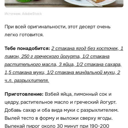
Источник: AdobeStock
При всей оригинальности, этот десерт очень
легко готовится.
Тебе понадобится:
2 стакана ягод без косточек, 1
лимон, 250 г греческого йогурта, 1/2 стакана
растительного масла, 3 яйца, 1/2 стакана сахара,
1,5 стакана муки, 1/2 стакана миндальной муки, 2
ч.л. разрыхлителя.
Приготовление:
Взбей яйца, лимонный сок и
цедру, растительное масло и греческий йогурт.
Добавь сахар и оба вида муки с разрыхлителем.
Вылей тесто в форму и выложи сверху ягоды.
Выпекай пирог около 30 минут при 190-200