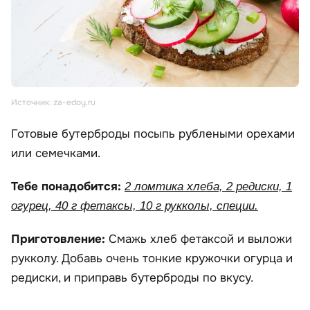
Источник: za-edoy.ru
Готовые бутерброды посыпь рублеными орехами
или семечками.
Тебе понадобится:
2 ломтика хлеба, 2 редиски, 1
огурец, 40 г фетаксы, 10 г рукколы, специи.
Приготовление:
Смажь хлеб фетаксой и выложи
рукколу. Добавь очень тонкие кружочки огурца и
редиски, и приправь бутерброды по вкусу.