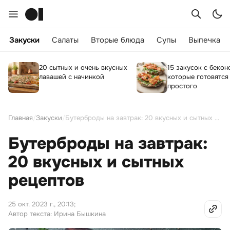
Закуски
Салаты
Вторые блюда
Супы
Выпечка
20 сытных и очень вкусных
15 закусок с бекон
лавашей с начинкой
которые готовятся
простого
Главная
/
Закуски
/
Бутерброды на завтрак: 20 вкусных и сытных рецептов
Бутерброды на завтрак:
20 вкусных и сытных
рецептов
25 окт. 2023 г., 20:13
;
Автор текста: Ирина Бышкина