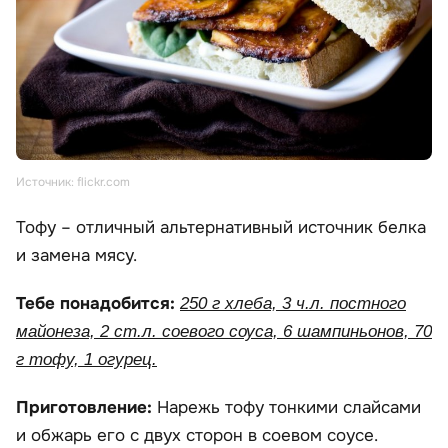
Источник: flickr.com
Тофу – отличный альтернативный источник белка
и замена мясу.
Тебе понадобится:
250 г хлеба, 3 ч.л. постного
майонеза, 2 ст.л. соевого соуса, 6 шампиньонов, 70
г тофу, 1 огурец.
Приготовление:
Нарежь тофу тонкими слайсами
и обжарь его с двух сторон в соевом соусе.