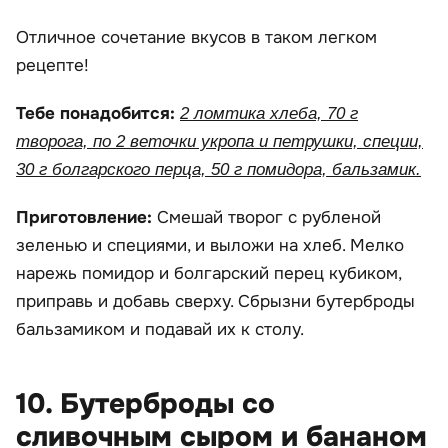
Отличное сочетание вкусов в таком легком
рецепте!
Тебе понадобится:
2 ломтика хлеба, 70 г
творога, по 2 веточки укропа и петрушки, специи,
30 г болгарского перца, 50 г помидора, бальзамик.
Приготовление:
Смешай творог с рубленой
зеленью и специями, и выложи на хлеб. Мелко
нарежь помидор и болгарский перец кубиком,
приправь и добавь сверху. Сбрызни бутерброды
бальзамиком и подавай их к столу.
10. Бутерброды со
сливочным сыром и бананом