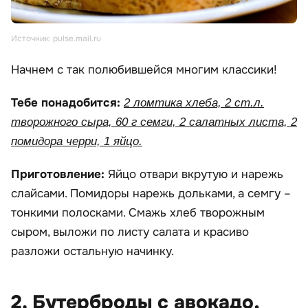
Источник: pulse.mail.ru
Начнем с так полюбившейся многим классики!
Тебе понадобится:
2 ломтика хлеба, 2 ст.л.
творожного сыра, 60 г семги, 2 салатных листа, 2
помидора черри, 1 яйцо.
Приготовление:
Яйцо отвари вкрутую и нарежь
слайсами. Помидоры нарежь дольками, а семгу –
тонкими полосками. Смажь хлеб творожным
сыром, выложи по листу салата и красиво
разложи остальную начинку.
2. Бутерброды с авокадо,