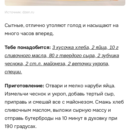
Источник: dzen.ru
Сытные, отлично утоляют голод и насыщают на
много часов вперед.
Тебе понадобится:
3 кусочка хлеба, 2 яйца, 10 г
сливочного масла, 80 г твердого сыра, 2 зубчика
чеснока, 2 ст.л. майонеза, 2 веточки укропа,
специи.
Приготовление:
Отвари и мелко наруби яйца.
Измельчи чеснок и укроп, добавь тертый сыр,
приправь и смешай все с майонезом. Смажь хлеб
сливочным маслом, выложи сырную массу и
отправь бутерброды на 10 минут в духовку при
190 градусах.