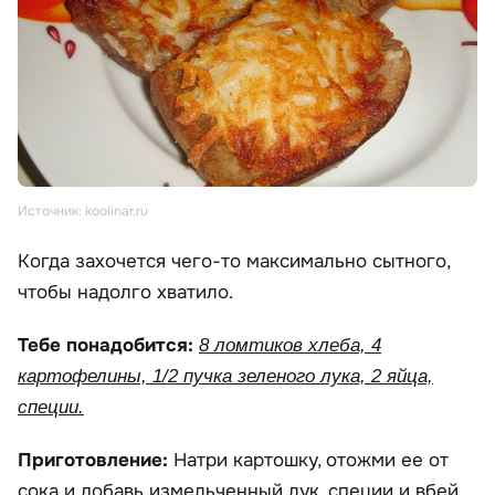
Источник: koolinar.ru
Когда захочется чего-то максимально сытного,
чтобы надолго хватило.
Тебе понадобится:
8 ломтиков хлеба, 4
картофелины, 1/2 пучка зеленого лука, 2 яйца,
специи.
Приготовление:
Натри картошку, отожми ее от
сока и добавь измельченный лук, специи и вбей