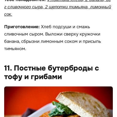
г сливочного сыра, 2 щепотки тимьяна, лимонный
сок.
Приготовление:
Хлеб подсуши и смажь
сливочным сыром. Выложи сверху кружочки
банана, сбрызни лимонным соком и присыпь
тимьяном.
11. Постные бутерброды с
тофу и грибами