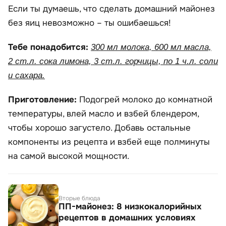
Если ты думаешь, что сделать домашний майонез
без яиц невозможно – ты ошибаешься!
Тебе понадобится:
300 мл молока, 600 мл масла,
2 ст.л. сока лимона, 3 ст.л. горчицы, по 1 ч.л. соли
и сахара.
Приготовление:
Подогрей молоко до комнатной
температуры, влей масло и взбей блендером,
чтобы хорошо загустело. Добавь остальные
компоненты из рецепта и взбей еще полминуты
на самой высокой мощности.
Вторые блюда
ПП-майонез: 8 низкокалорийных
рецептов в домашних условиях