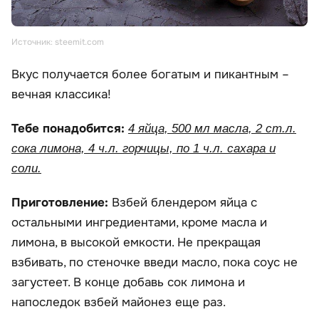
Источник: steemit.com
Вкус получается более богатым и пикантным –
вечная классика!
Тебе понадобится:
4 яйца, 500 мл масла, 2 ст.л.
сока лимона, 4 ч.л. горчицы, по 1 ч.л. сахара и
соли.
Приготовление:
Взбей блендером яйца с
остальными ингредиентами, кроме масла и
лимона, в высокой емкости. Не прекращая
взбивать, по стеночке введи масло, пока соус не
загустеет. В конце добавь сок лимона и
напоследок взбей майонез еще раз.