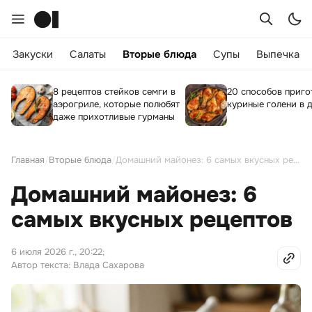
Закуски
Салаты
Вторые блюда
Супы
Выпечка
8 рецептов стейков семги в
20 способов приго
аэрогриле, которые полюбят
куриные голени в 
даже прихотливые гурманы
Главная
/
Вторые блюда
/
Домашний майонез: 6 самых вкусных рецептов
Домашний майонез: 6
самых вкусных рецептов
6 июля 2026 г., 20:22
;
Автор текста: Влада Сахарова