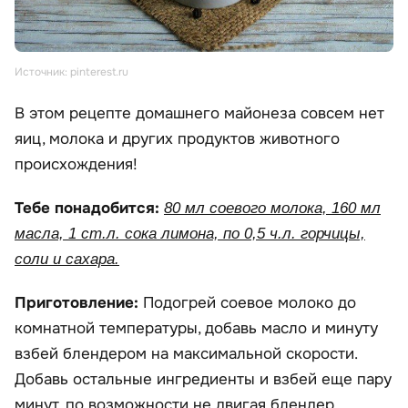
Источник: pinterest.ru
В этом рецепте домашнего майонеза совсем нет
яиц, молока и других продуктов животного
происхождения!
Тебе понадобится:
80 мл соевого молока, 160 мл
масла, 1 ст.л. сока лимона, по 0,5 ч.л. горчицы,
соли и сахара.
Приготовление:
Подогрей соевое молоко до
комнатной температуры, добавь масло и минуту
взбей блендером на максимальной скорости.
Добавь остальные ингредиенты и взбей еще пару
минут, по возможности не двигая блендер.