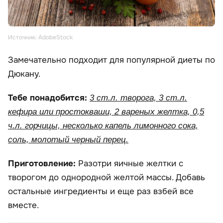
Источник: AdobeStock
Замечательно подходит для популярной диеты по
Дюкану.
Тебе понадобится:
3 ст.л. творога, 3 ст.л.
кефира или простокваши, 2 вареных желтка, 0,5
ч.л. горчицы, несколько капель лимонного сока,
соль, молотый черный перец.
Приготовление:
Разотри яичные желтки с
творогом до однородной желтой массы. Добавь
остальные ингредиенты и еще раз взбей все
вместе.