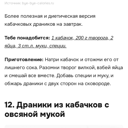
Источник: bye-bye-calories.ru
Более полезная и диетическая версия
кабачковых драников на завтрак.
Тебе понадобится:
1 кабачок, 200 г творога, 2
яйца, 3 ст.л. муки, специи.
Приготовление:
Натри кабачок и отожми его от
лишнего сока. Разомни творог вилкой, взбей яйца
и смешай все вместе. Добавь специи и муку, и
обжарь драники с двух сторон на сковороде.
12. Драники из кабачков с
овсяной мукой