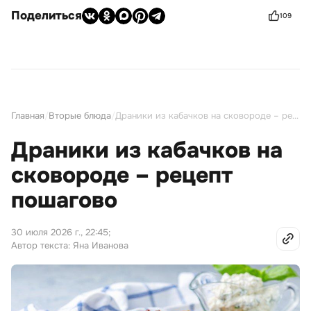
Поделиться
109
Главная
/
Вторые блюда
/
Драники из кабачков на сковороде – рецепт пошагово
Драники из кабачков на
сковороде – рецепт
пошагово
30 июля 2026 г., 22:45
;
Автор текста: Яна Иванова