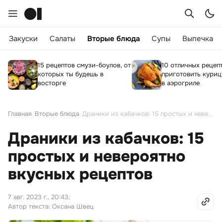
Закуски
Салаты
Вторые блюда
Супы
Выпечка
15 рецептов смузи-боулов, от
10 отличных рецепт
которых ты будешь в
приготовить куриц
восторге
в аэрогриле
Главная
/
Вторые блюда
/
Драники из кабачков: 15 простых и невероятно вкусных рецептов
Драники из кабачков: 15
простых и невероятно
вкусных рецептов
7 авг. 2023 г., 20:43
;
Автор текста: Оксана Швец