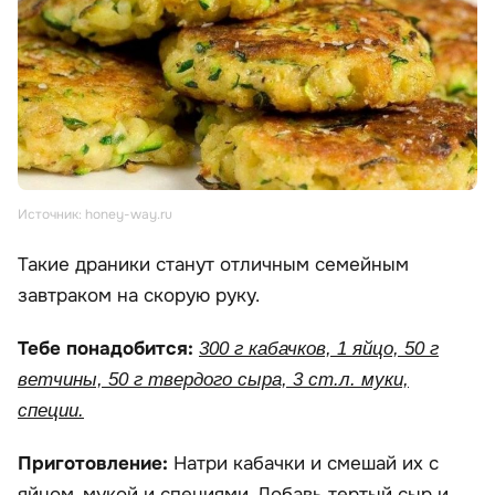
Источник: honey-way.ru
Такие драники станут отличным семейным
завтраком на скорую руку.
Тебе понадобится:
300 г кабачков, 1 яйцо, 50 г
ветчины, 50 г твердого сыра, 3 ст.л. муки,
специи.
Приготовление:
Натри кабачки и смешай их с
яйцом, мукой и специями. Добавь тертый сыр и