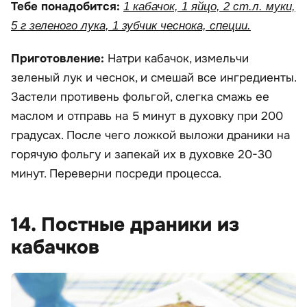
Тебе понадобится:
1 кабачок, 1 яйцо, 2 ст.л. муки,
5 г зеленого лука, 1 зубчик чеснока, специи.
Приготовление:
Натри кабачок, измельчи
зеленый лук и чеснок, и смешай все ингредиенты.
Застели противень фольгой, слегка смажь ее
маслом и отправь на 5 минут в духовку при 200
градусах. После чего ложкой выложи драники на
горячую фольгу и запекай их в духовке 20-30
минут. Переверни посреди процесса.
14. Постные драники из
кабачков