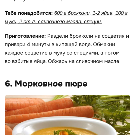
Тебе понадобится:
600 г брокколи, 1-2 яйца, 100 г
муки, 2 ст.л. сливочного масла, специи.
Приготовление:
Раздели брокколи на соцветия и
привари 4 минуты в кипящей воде. Обмакни
каждое соцветие в муку со специями, а потом –
во взбитые яйца. Обжарь на сливочном масле.
6. Морковное пюре