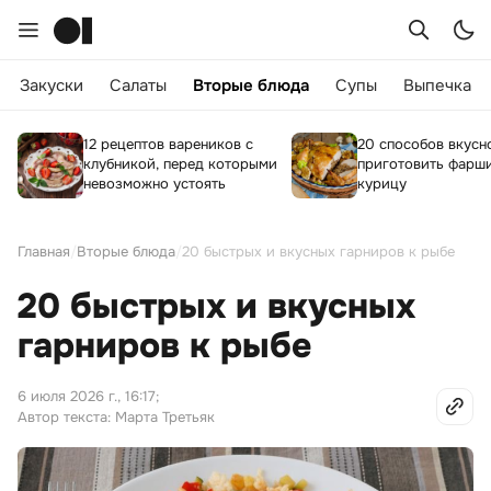
Закуски
Салаты
Вторые блюда
Супы
Выпечка
12 рецептов вареников с
20 способов вкусн
клубникой, перед которыми
приготовить фарш
невозможно устоять
курицу
Главная
/
Вторые блюда
/
20 быстрых и вкусных гарниров к рыбе
20 быстрых и вкусных
гарниров к рыбе
6 июля 2026 г., 16:17
;
Автор текста: Марта Третьяк