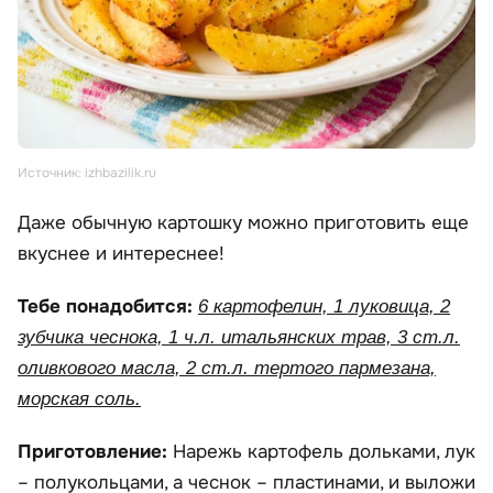
Источник: izhbazilik.ru
Даже обычную картошку можно приготовить еще
вкуснее и интереснее!
Тебе понадобится:
6 картофелин, 1 луковица, 2
зубчика чеснока, 1 ч.л. итальянских трав, 3 ст.л.
оливкового масла, 2 ст.л. тертого пармезана,
морская соль.
Приготовление:
Нарежь картофель дольками, лук
– полукольцами, а чеснок – пластинами, и выложи