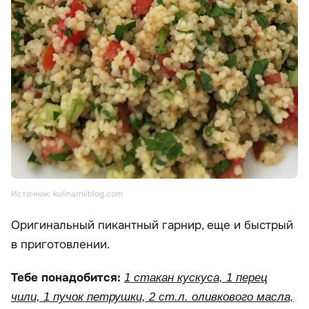
Источник: kulinarniiblog.com
Оригинальный пикантный гарнир, еще и быстрый
в приготовлении.
Тебе понадобится:
1 стакан кускуса, 1 перец
чили, 1 пучок петрушки, 2 ст.л. оливкового масла,