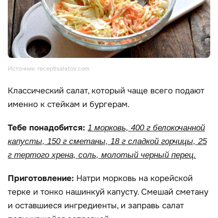
Источник: receptisalatov.com
Классический салат, который чаще всего подают
именно к стейкам и бургерам.
Тебе понадобится:
1 морковь, 400 г белокочанной
капусты, 150 г сметаны, 18 г сладкой горчицы, 25
г тертого хрена, соль, молотый черный перец.
Приготовление:
Натри морковь на корейской
терке и тонко нашинкуй капусту. Смешай сметану
и оставшиеся ингредиенты, и заправь салат