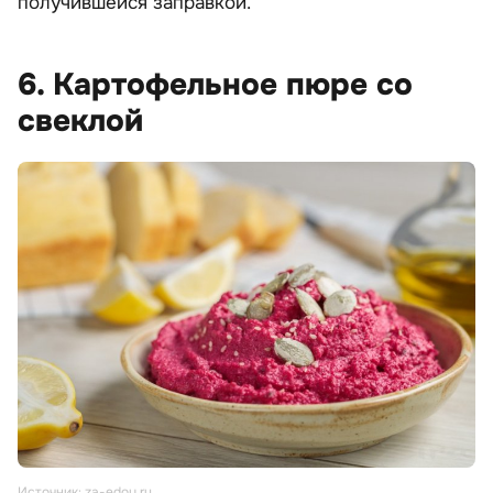
получившейся заправкой.
6. Картофельное пюре со
свеклой
Источник: za-edoy.ru