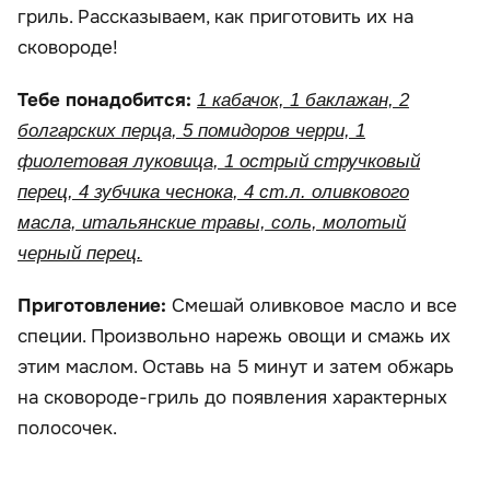
гриль. Рассказываем, как приготовить их на
сковороде!
Тебе понадобится:
1 кабачок, 1 баклажан, 2
болгарских перца, 5 помидоров черри, 1
фиолетовая луковица, 1 острый стручковый
перец, 4 зубчика чеснока, 4 ст.л. оливкового
масла, итальянские травы, соль, молотый
черный перец.
Приготовление:
Смешай оливковое масло и все
специи. Произвольно нарежь овощи и смажь их
этим маслом. Оставь на 5 минут и затем обжарь
на сковороде-гриль до появления характерных
полосочек.