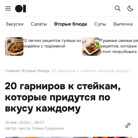
Закуски
Салаты
Вторые блюда
Супы
Выпечка
12 легких рецептов гуляша из
Тушеные свиные ре
индейки с подливкой
рецептов, которые
стоит попробовать
Главная
/
Вторые блюда
/
20 гарниров к стейкам, которые придутся по вкусу каждому
20 гарниров к стейкам,
которые придутся по
вкусу каждому
19 янв. 2024 г., 18:07
;
Автор текста: Елена Сидихина