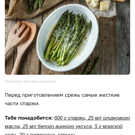
Источник: esh-derevenskoe.ru
Перед приготовлением срежь самые жесткие
части спаржи.
Тебе понадобится:
600 г спаржи, 25 мл оливкового
масла, 25 мл белого винного уксуса, 5 г морской
соли, 20 г пармезана, специи.