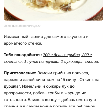
Источник: afillophorovye.ru
Изысканный гарнир для самого вкусного и
ароматного стейка.
Тебе понадобится:
700 г белых грибов, 200 г
сметаны, 1 пучок петрушки, 2 луковицы, специи.
Приготовление:
Замочи грибы на полчаса,
нарежь и залей кипятком на 15 минут. Откинь на
дуршлаг. Измельчи и обжарь лук до
прозрачности, добавь грибы и жарь до их
готовности. Ближе к концу – добавь сметану и
специи, а в самом конце посыпь все рубленой