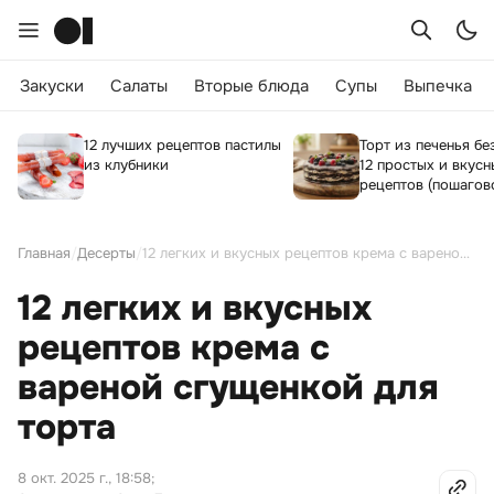
Закуски
Салаты
Вторые блюда
Супы
Выпечка
12 лучших рецептов пастилы
Торт из печенья бе
из клубники
12 простых и вкусн
рецептов (пошагов
Главная
/
Десерты
/
12 легких и вкусных рецептов крема с вареной сгущенкой для торта
12 легких и вкусных
рецептов крема с
вареной сгущенкой для
торта
8 окт. 2025 г., 18:58
;