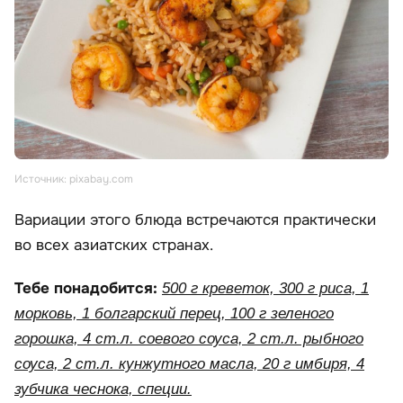
Источник: pixabay.com
Вариации этого блюда встречаются практически
во всех азиатских странах.
Тебе понадобится:
500 г креветок, 300 г риса, 1
морковь, 1 болгарский перец, 100 г зеленого
горошка, 4 ст.л. соевого соуса, 2 ст.л. рыбного
соуса, 2 ст.л. кунжутного масла, 20 г имбиря, 4
зубчика чеснока, специи.