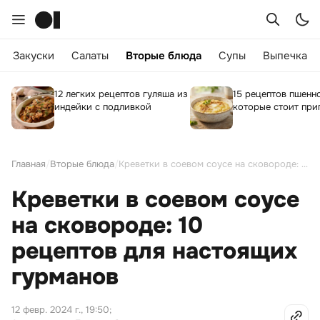
Закуски
Салаты
Вторые блюда
Супы
Выпечка
12 легких рецептов гуляша из
15 рецептов пшенн
индейки с подливкой
которые стоит при
Главная
/
Вторые блюда
/
Креветки в соевом соусе на сковороде: 10 рецептов для настоящих гурманов
Креветки в соевом соусе
на сковороде: 10
рецептов для настоящих
гурманов
12 февр. 2024 г., 19:50
;