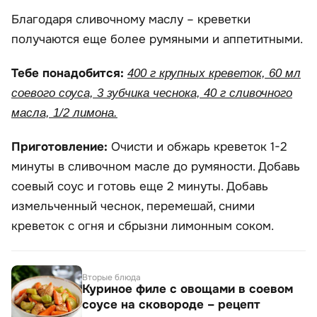
Благодаря сливочному маслу – креветки
получаются еще более румяными и аппетитными.
Тебе понадобится:
400 г крупных креветок, 60 мл
соевого соуса, 3 зубчика чеснока, 40 г сливочного
масла, 1/2 лимона.
Приготовление:
Очисти и обжарь креветок 1-2
минуты в сливочном масле до румяности. Добавь
соевый соус и готовь еще 2 минуты. Добавь
измельченный чеснок, перемешай, сними
креветок с огня и сбрызни лимонным соком.
Вторые блюда
Куриное филе с овощами в соевом
соусе на сковороде – рецепт