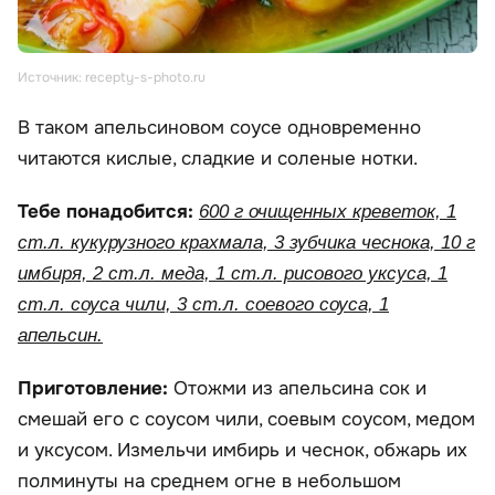
Источник: recepty-s-photo.ru
В таком апельсиновом соусе одновременно
читаются кислые, сладкие и соленые нотки.
Тебе понадобится:
600 г очищенных креветок, 1
ст.л. кукурузного крахмала, 3 зубчика чеснока, 10 г
имбиря, 2 ст.л. меда, 1 ст.л. рисового уксуса, 1
ст.л. соуса чили, 3 ст.л. соевого соуса, 1
апельсин.
Приготовление:
Отожми из апельсина сок и
смешай его с соусом чили, соевым соусом, медом
и уксусом. Измельчи имбирь и чеснок, обжарь их
полминуты на среднем огне в небольшом