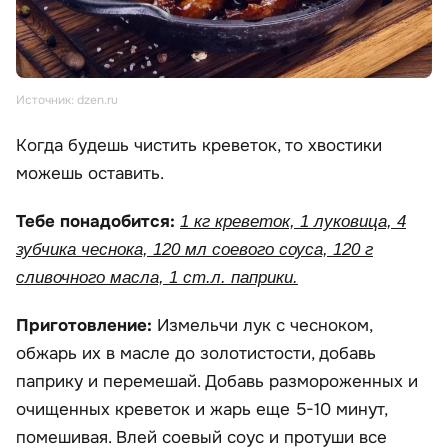
Источник: dzen.ru
Когда будешь чистить креветок, то хвостики
можешь оставить.
Тебе понадобится:
1 кг креветок, 1 луковица, 4
зубчика чеснока, 120 мл соевого соуса, 120 г
сливочного масла, 1 ст.л. паприки.
Приготовление:
Измельчи лук с чесноком,
обжарь их в масле до золотистости, добавь
паприку и перемешай. Добавь размороженных и
очищенных креветок и жарь еще 5-10 минут,
помешивая. Влей соевый соус и протуши все