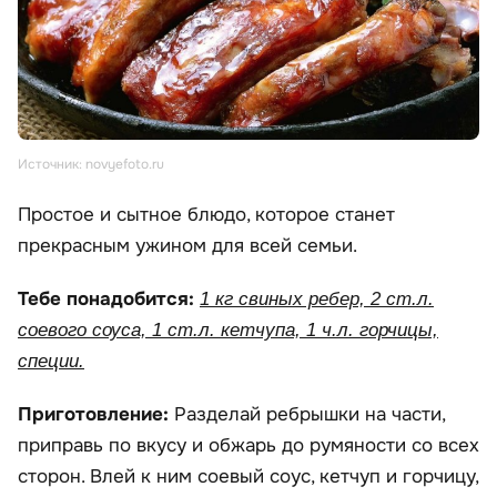
Источник: novyefoto.ru
Простое и сытное блюдо, которое станет
прекрасным ужином для всей семьи.
Тебе понадобится:
1 кг свиных ребер, 2 ст.л.
соевого соуса, 1 ст.л. кетчупа, 1 ч.л. горчицы,
специи.
Приготовление:
Разделай ребрышки на части,
приправь по вкусу и обжарь до румяности со всех
сторон. Влей к ним соевый соус, кетчуп и горчицу,