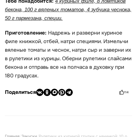
Тебе понадобится:
4 куриных филе, 8 ломтиков
бекона, 100 г вяленых томатов, 4 зубчика чеснока,
50 г пармезана, специи.
Приготовление:
Надрежь и разверни куриное
филе книжкой, отбей, натри специями. Измельчи
вяленые томаты и чеснок, натри сыр и заверни их
в рулетики из курицы. Оберни рулетики слайсами
бекона и отправь все на полчаса в духовку при
180 градусах.
Поделиться
114
Главная
/
Закуски
/
Рулетики из куриной грудки с начинкой: 10 оригинальных рецептов