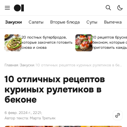
Закуски
Салаты
Вторые блюда
Супы
Выпечка
20 постных бутербродов,
10 рецептов бруске
которые захочется готовить
беконом, которые 
снова и снова
приготовить кажд
Главная
/
Закуски
/
10 отличных рецептов куриных рулетиков в беконе
10 отличных рецептов
куриных рулетиков в
беконе
6 февр. 2024 г., 22:21
;
Автор текста: Марта Третьяк