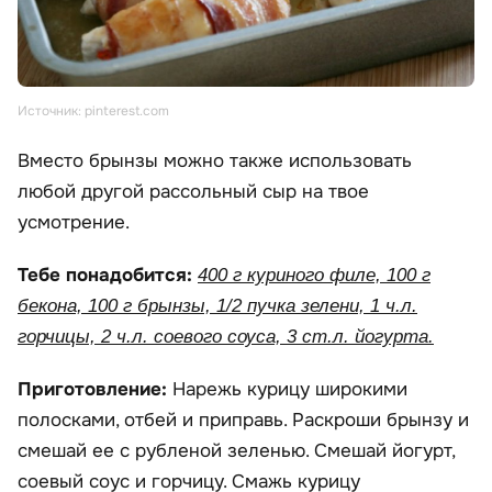
Источник: pinterest.com
Вместо брынзы можно также использовать
любой другой рассольный сыр на твое
усмотрение.
Тебе понадобится:
400 г куриного филе, 100 г
бекона, 100 г брынзы, 1/2 пучка зелени, 1 ч.л.
горчицы, 2 ч.л. соевого соуса, 3 ст.л. йогурта.
Приготовление:
Нарежь курицу широкими
полосками, отбей и приправь. Раскроши брынзу и
смешай ее с рубленой зеленью. Смешай йогурт,
соевый соус и горчицу. Смажь курицу