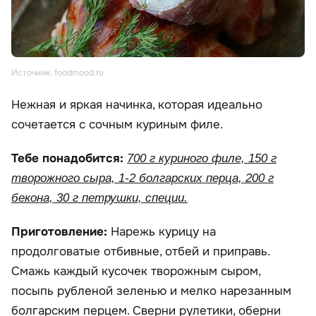
Источник: foodmood.ru
Нежная и яркая начинка, которая идеально
сочетается с сочным куриным филе.
Тебе понадобится:
700 г куриного филе, 150 г
творожного сыра, 1-2 болгарских перца, 200 г
бекона, 30 г петрушки, специи.
Приготовление:
Нарежь курицу на
продолговатые отбивные, отбей и приправь.
Смажь каждый кусочек творожным сыром,
посыпь рубленой зеленью и мелко нарезанным
болгарским перцем. Сверни рулетики, оберни