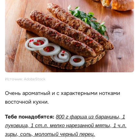
Источник: AdobeStock
Очень ароматный и с характерными нотками
восточной кухни.
Тебе понадобятся:
800 г фарша из баранины, 1
луковица, 1 ст.л. мелко нарезанной мяты, 1 ч.л.
зиры, соль, молотый черный перец.