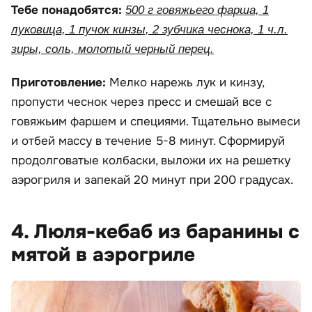
Тебе понадобятся:
500 г говяжьего фарша, 1
луковица, 1 пучок кинзы, 2 зубчика чеснока, 1 ч.л.
зиры, соль, молотый черный перец.
Приготовление:
Мелко нарежь лук и кинзу,
пропусти чеснок через пресс и смешай все с
говяжьим фаршем и специями. Тщательно вымеси
и отбей массу в течение 5-8 минут. Сформируй
продолговатые колбаски, выложи их на решетку
аэрогриля и запекай 20 минут при 200 градусах.
4. Люля-кебаб из баранины с
мятой в аэрогриле