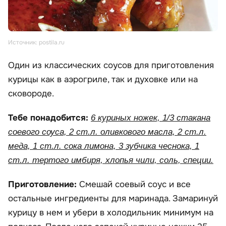
Источник: postila.ru
Один из классических соусов для приготовления
курицы как в аэрогриле, так и духовке или на
сковороде.
Тебе понадобится:
6 куриных ножек, 1/3 стакана
соевого соуса, 2 ст.л. оливкового масла, 2 ст.л.
меда, 1 ст.л. сока лимона, 3 зубчика чеснока, 1
ст.л. тертого имбиря, хлопья чили, соль, специи.
Приготовление:
Смешай соевый соус и все
остальные ингредиенты для маринада. Замаринуй
курицу в нем и убери в холодильник минимум на