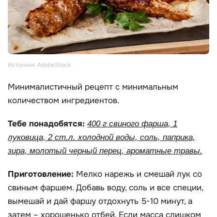
Источник: AdobeStock
Минималистичный рецепт с минимальным
количеством ингредиентов.
Тебе понадобятся:
400 г свиного фарша, 1
луковица, 2 ст.л. холодной воды, соль, паприка,
зира, молотый черный перец, ароматные травы.
Приготовление:
Мелко нарежь и смешай лук со
свиным фаршем. Добавь воду, соль и все специи,
вымешай и дай фаршу отдохнуть 5-10 минут, а
затем – хорошенько отбей. Если масса слишком