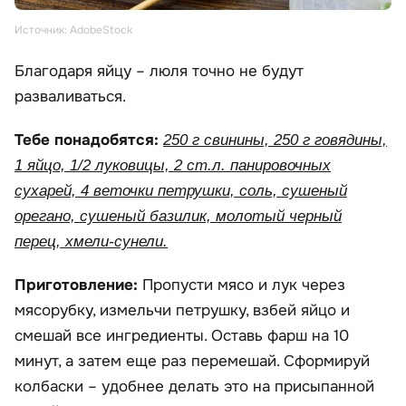
Источник: AdobeStock
Благодаря яйцу – люля точно не будут
разваливаться.
Тебе понадобятся:
250 г свинины, 250 г говядины,
1 яйцо, 1/2 луковицы, 2 ст.л. панировочных
сухарей, 4 веточки петрушки, соль, сушеный
орегано, сушеный базилик, молотый черный
перец, хмели-сунели.
Приготовление:
Пропусти мясо и лук через
мясорубку, измельчи петрушку, взбей яйцо и
смешай все ингредиенты. Оставь фарш на 10
минут, а затем еще раз перемешай. Сформируй
колбаски – удобнее делать это на присыпанной