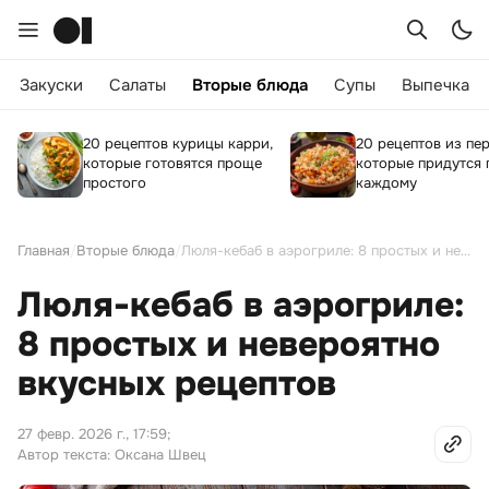
Закуски
Салаты
Вторые блюда
Супы
Выпечка
20 рецептов курицы карри,
20 рецептов из пе
которые готовятся проще
которые придутся 
простого
каждому
Главная
/
Вторые блюда
/
Люля-кебаб в аэрогриле: 8 простых и невероятно вкусных рецептов
Люля-кебаб в аэрогриле:
8 простых и невероятно
вкусных рецептов
27 февр. 2026 г., 17:59
;
Автор текста: Оксана Швец