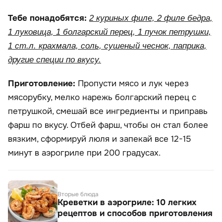
Тебе понадобятся:
2 куриных филе, 2 филе бедра,
1 луковица, 1 болгарский перец, 1 пучок петрушки,
1 ст.л. крахмала, соль, сушеный чеснок, паприка,
другие специи по вкусу.
Приготовление:
Пропусти мясо и лук через
мясорубку, мелко нарежь болгарский перец с
петрушкой, смешай все ингредиенты и приправь
фарш по вкусу. Отбей фарш, чтобы он стал более
вязким, сформируй люля и запекай все 12-15
минут в аэрогриле при 200 градусах.
Вторые блюда
Креветки в аэрогриле: 10 легких
рецептов и способов приготовления