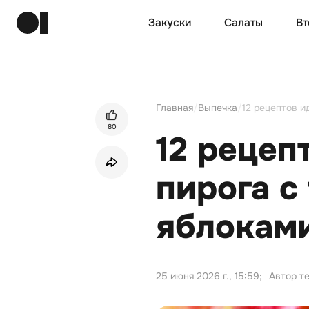
Закуски
Салаты
Вт
Главная
/
Выпечка
/
12 рецептов и
80
12 рецеп
пирога с
яблокам
25 июня 2026 г., 15:59
;
Автор т