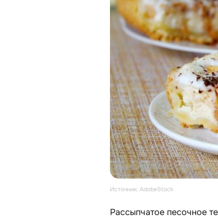
Источник: AdobeStock
Рассыпчатое песочное те