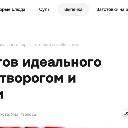
орые блюда
Супы
Выпечка
Заготовки на 
деального пирога с творогом и яблоками
тов идеального
 творогом и
и
екста: Яна Иванова