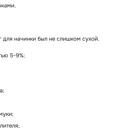
оками.
г для начинки был не слишком сухой.
тью 5-9%;
а;
муки;
лителя;