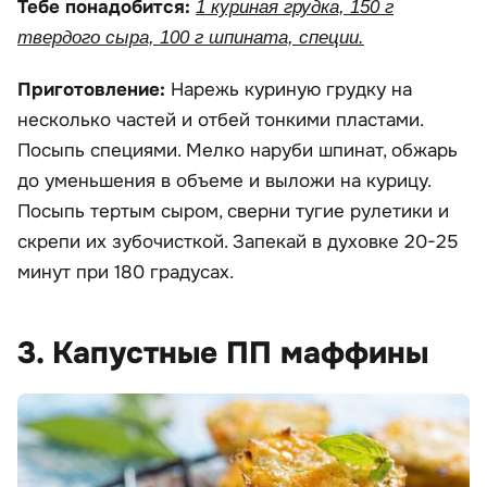
Тебе понадобится:
1 куриная грудка, 150 г
твердого сыра, 100 г шпината, специи.
Приготовление:
Нарежь куриную грудку на
несколько частей и отбей тонкими пластами.
Посыпь специями. Мелко наруби шпинат, обжарь
до уменьшения в объеме и выложи на курицу.
Посыпь тертым сыром, сверни тугие рулетики и
скрепи их зубочисткой. Запекай в духовке 20-25
минут при 180 градусах.
3. Капустные ПП маффины