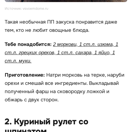
Источник: vsvoemdome.ru
Такая необычная ПП закуска понравится даже
тем, кто не любит овощные блюда.
Тебе понадобится:
2 моркови, 1 ст.л. изюма, 1
ст.л. грецких орехов, 1 ст.л. сахара, 1 яйцо, 1
ст.л. муки.
Приготовление:
Натри морковь на терке, наруби
орехи и смешай все ингредиенты. Выкладывай
полученный фарш на сковородку ложкой и
обжарь с двух сторон.
2. Куриный рулет со
шпинатом