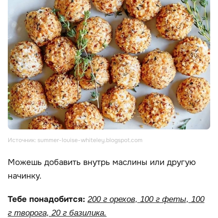
Источник: summer-louise-whiteley.blogspot.com
Можешь добавить внутрь маслины или другую
начинку.
Тебе понадобится:
200 г орехов, 100 г феты, 100
г творога, 20 г базилика.