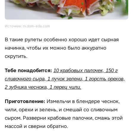
Источник: m.dom-eda.com
В такие рулеты особенно хорошо идет сырная
начинка, чтобы их можно было аккуратно
скрутить.
Тебе понадобится:
10 крабовых палочек, 150 г
сливочного сыра, 1 пучок зелени, 1 горсть орехов,
2 зубчика чеснока, 1 перец чили.
Приготовление:
Измельчи в блендере чеснок,
чили, орехи и зелень, и смешай со сливочным
сыром. Разверни крабовые палочки, смажь этой
массой и сверни обратно.