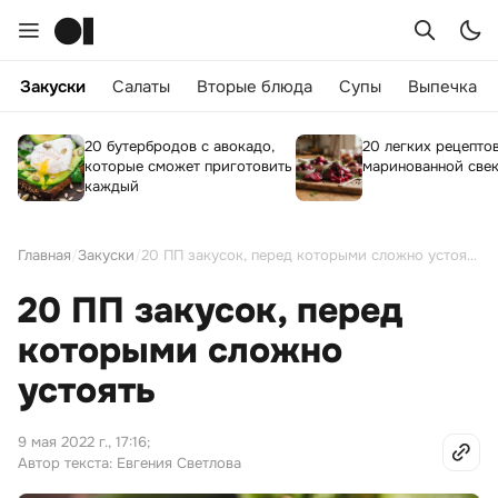
Закуски
Салаты
Вторые блюда
Супы
Выпечка
20 бутербродов с авокадо,
20 легких рецепто
которые сможет приготовить
маринованной све
каждый
Главная
/
Закуски
/
20 ПП закусок, перед которыми сложно устоять
20 ПП закусок, перед
которыми сложно
устоять
9 мая 2022 г., 17:16
;
Автор текста: Евгения Светлова