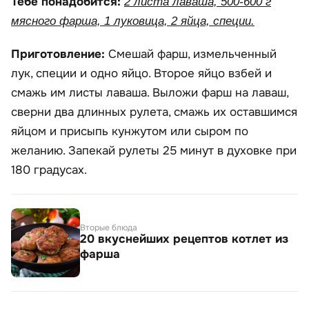
Тебе понадобится:
2 листа лаваша, 500-600 г
мясного фарша, 1 луковица, 2 яйца, специи.
Приготовление:
Смешай фарш, измельченный
лук, специи и одно яйцо. Второе яйцо взбей и
смажь им листы лаваша. Выложи фарш на лаваш,
сверни два длинных рулета, смажь их оставшимся
яйцом и присыпь кунжутом или сыром по
желанию. Запекай рулеты 25 минут в духовке при
180 градусах.
Вторые блюда
20 вкуснейших рецептов котлет из
фарша