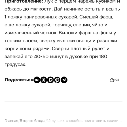
Приготовление:
Лук с перцем нарежь кубиком и
обжарь до мягкости. Дай начинке остыть и всыпь
1 ложку панировочных сухарей. Смешай фарш,
еще ложку сухарей, горчицу, специи, яйцо и
измельченный чеснок. Выложи фарш на фольгу
тонким слоем, сверху выложи овощи и разложи
корнишоны рядами. Сверни плотный рулет и
запекай его 40-50 минут в духовке при 180
градусах.
Поделиться
108
Главная
/
Вторые блюда
/
12 лучших способов приготовить ежики из фарша