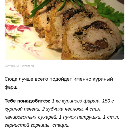
Источник: dzen.ru
Сюда лучше всего подойдет именно куриный
фарш.
Тебе понадобится:
1 кг куриного фарша, 150 г
куриной печени, 2 зубчика чеснока, 4 ст.л.
панировочных сухарей, 1 пучок петрушки, 1 ст.л.
зернистой горчицы, специи.