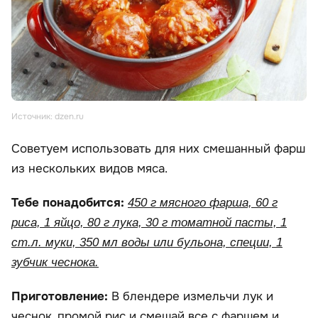
Источник: dzen.ru
Советуем использовать для них смешанный фарш
из нескольких видов мяса.
Тебе понадобится:
450 г мясного фарша, 60 г
риса, 1 яйцо, 80 г лука, 30 г томатной пасты, 1
ст.л. муки, 350 мл воды или бульона, специи, 1
зубчик чеснока.
Приготовление:
В блендере измельчи лук и
чеснок, промой рис и смешай все с фаршем и