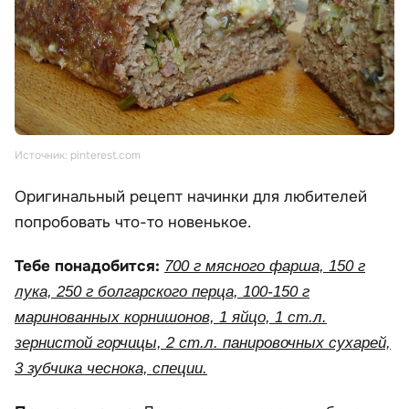
Источник: pinterest.com
Оригинальный рецепт начинки для любителей
попробовать что-то новенькое.
Тебе понадобится:
700 г мясного фарша, 150 г
лука, 250 г болгарского перца, 100-150 г
маринованных корнишонов, 1 яйцо, 1 ст.л.
зернистой горчицы, 2 ст.л. панировочных сухарей,
3 зубчика чеснока, специи.