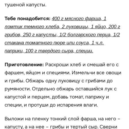
тушеной капусты.
Тебе понадобится:
400 г мясного фарша, 1
ломтик темного хлеба, 2 луковицы, 1 яйцо, 200 г
грибов, 250 г капусты, 1/2 болгарского перца, 1/2
стакана томатного пюре или соуса, 1 ч.л.
паприки, 100 г твердого сыра, специи.
Приготовление:
Раскроши хлеб и смешай его с
фаршем, яйцом и специями. Измельчи все овощи
и грибы. Обжарь одну луковицу с грибами до
румяности. Отдельно обжарь оставшийся лук с
капустой и перцем, добавь томат, паприку и
специи, и протуши до испарения влаги.
Выложи на пленку тонкий слой фарша, на него –
капусту, а на нее – грибы и тертый сыр. Сверни