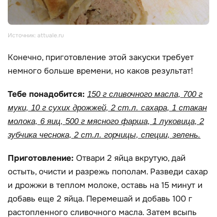
Источник: attuale.ru
Конечно, приготовление этой закуски требует
немного больше времени, но каков результат!
Тебе понадобится:
150 г сливочного масла, 700 г
муки, 10 г сухих дрожжей, 2 ст.л. сахара, 1 стакан
молока, 6 яиц, 500 г мясного фарша, 1 луковица, 2
зубчика чеснока, 2 ст.л. горчицы, специи, зелень.
Приготовление:
Отвари 2 яйца вкрутую, дай
остыть, очисти и разрежь пополам. Разведи сахар
и дрожжи в теплом молоке, оставь на 15 минут и
добавь еще 2 яйца. Перемешай и добавь 100 г
растопленного сливочного масла. Затем всыпь