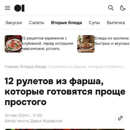
Закуски
Салаты
Вторые блюда
Супы
Выпечка
12 рецептов вареников с
Блюда из кролика:
клубникой, перед которыми
быстрых и вкусных
невозможно устоять
Главная
/
Вторые блюда
/
12 рулетов из фарша, которые готовятся проще простого
12 рулетов из фарша,
которые готовятся проще
простого
23 мая 2024 г., 17:36
;
Автор текста: Дарья Журавская