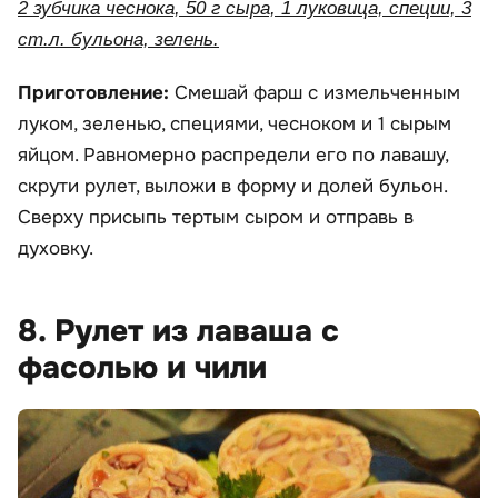
2 зубчика чеснока, 50 г сыра, 1 луковица, специи, 3
ст.л. бульона, зелень.
Приготовление:
Смешай фарш с измельченным
луком, зеленью, специями, чесноком и 1 сырым
яйцом. Равномерно распредели его по лавашу,
скрути рулет, выложи в форму и долей бульон.
Сверху присыпь тертым сыром и отправь в
духовку.
8. Рулет из лаваша с
фасолью и чили