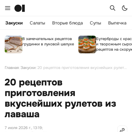
Закуски
Салаты
Вторые блюда
Супы
Выпечка
8 замечательных рецептов
Бутерброды с кра
грудинки в луковой шелухе
и творожным сыром
рецептов на скору
Главная
/
Закуски
/
20 рецептов приготовления вкуснейших рулетов из лаваша
20 рецептов
приготовления
вкуснейших рулетов из
лаваша
7 июля 2026 г., 13:19
;