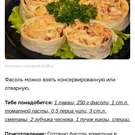
Источник: naturprodukt38.ru
Фасоль можно взять консервированную или
отварную.
Тебе понадобится:
1 лаваш, 250 г фасоли, 1 ст.л.
томатной пасты, 0,5 перца чили, 3 ст.л.
сметаны, 2 зубчика чеснока, 1 пучок кинзы, специи.
Приготовление:
Готовую фасоль измельчи в