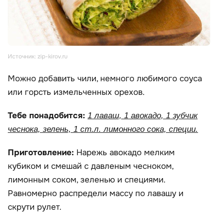
Источник: zip-kirov.ru
Можно добавить чили, немного любимого соуса
или горсть измельченных орехов.
Тебе понадобится:
1 лаваш, 1 авокадо, 1 зубчик
чеснока, зелень, 1 ст.л. лимонного сока, специи.
Приготовление:
Нарежь авокадо мелким
кубиком и смешай с давленым чесноком,
лимонным соком, зеленью и специями.
Равномерно распредели массу по лавашу и
скрути рулет.