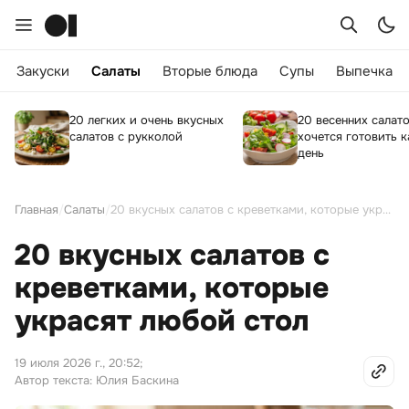
Закуски
Салаты
Вторые блюда
Супы
Выпечка
20 легких и очень вкусных
20 весенних салат
салатов с рукколой
хочется готовить 
день
Главная
/
Салаты
/
20 вкусных салатов с креветками, которые украсят любой стол
20 вкусных салатов с
креветками, которые
украсят любой стол
19 июля 2026 г., 20:52
;
Автор текста: Юлия Баскина