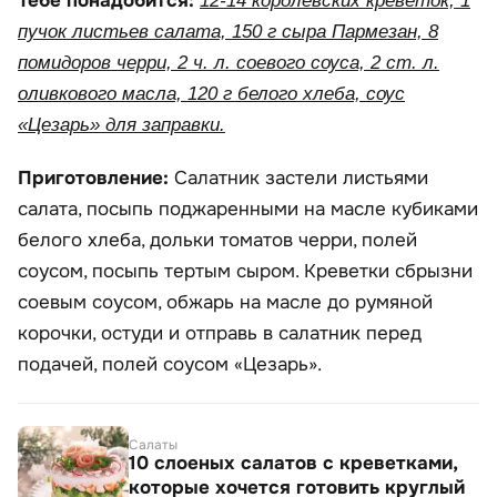
Тебе понадобится:
12-14 королевских креветок, 1
пучок листьев салата, 150 г сыра Пармезан, 8
помидоров черри, 2 ч. л. соевого соуса, 2 ст. л.
оливкового масла, 120 г белого хлеба, соус
«Цезарь» для заправки.
Приготовление:
Салатник застели листьями
салата, посыпь поджаренными на масле кубиками
белого хлеба, дольки томатов черри, полей
соусом, посыпь тертым сыром. Креветки сбрызни
соевым соусом, обжарь на масле до румяной
корочки, остуди и отправь в салатник перед
подачей, полей соусом «Цезарь».
Салаты
10 слоеных салатов с креветками,
которые хочется готовить круглый