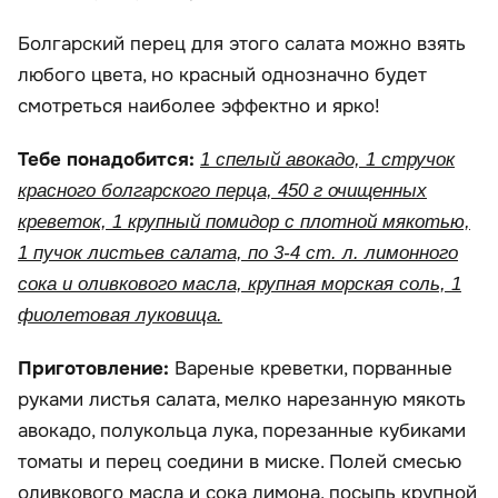
Болгарский перец для этого салата можно взять
любого цвета, но красный однозначно будет
смотреться наиболее эффектно и ярко!
Тебе понадобится:
1 спелый авокадо, 1 стручок
красного болгарского перца, 450 г очищенных
креветок, 1 крупный помидор с плотной мякотью,
1 пучок листьев салата, по 3-4 ст. л. лимонного
сока и оливкового масла, крупная морская соль, 1
фиолетовая луковица.
Приготовление:
Вареные креветки, порванные
руками листья салата, мелко нарезанную мякоть
авокадо, полукольца лука, порезанные кубиками
томаты и перец соедини в миске. Полей смесью
оливкового масла и сока лимона, посыпь крупной