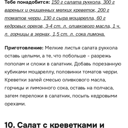
Тебе понадобится:
150 г салата руккола, 300 г
вареных и очищенных мелких креветок, 200 г
томатов черри, 130 г сыра моцарелла, 60 г
кедровых орехов, 3-4 ст. л. оливкового масла, 1 ч.
л. горчицы в зернах, 1,5 ст. л. сока лимона.
Приготовление:
Мелкие листья салата руккола
оставь целыми, а те, что побольше - разрежь
пополам и сложи в салатник. Добавь порезанную
кубиками моцареллу, половинки томатов черри.
Креветки залей смесью оливкового масла,
горчицы и лимонного сока, оставь на полчаса,
затем переложи в салатник, посыпь кедровыми
орехами.
10. Салат с креветками и