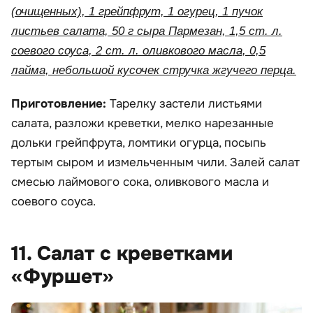
(очищенных), 1 грейпфрут, 1 огурец, 1 пучок
листьев салата, 50 г сыра Пармезан, 1,5 ст. л.
соевого соуса, 2 ст. л. оливкового масла, 0,5
лайма, небольшой кусочек стручка жгучего перца.
Приготовление:
Тарелку застели листьями
салата, разложи креветки, мелко нарезанные
дольки грейпфрута, ломтики огурца, посыпь
тертым сыром и измельченным чили. Залей салат
смесью лаймового сока, оливкового масла и
соевого соуса.
11. Салат с креветками
«Фуршет»