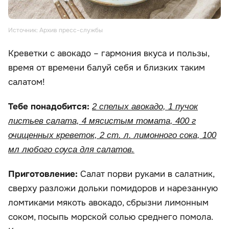
Источник: Архив пресс-службы
Креветки с авокадо – гармония вкуса и пользы,
время от времени балуй себя и близких таким
салатом!
Тебе понадобится:
2 спелых авокадо, 1 пучок
листьев салата, 4 мясистым томата, 400 г
очищенных креветок, 2 ст. л. лимонного сока, 100
мл любого соуса для салатов.
Приготовление:
Салат порви руками в салатник,
сверху разложи дольки помидоров и нарезанную
ломтиками мякоть авокадо, сбрызни лимонным
соком, посыпь морской солью среднего помола.