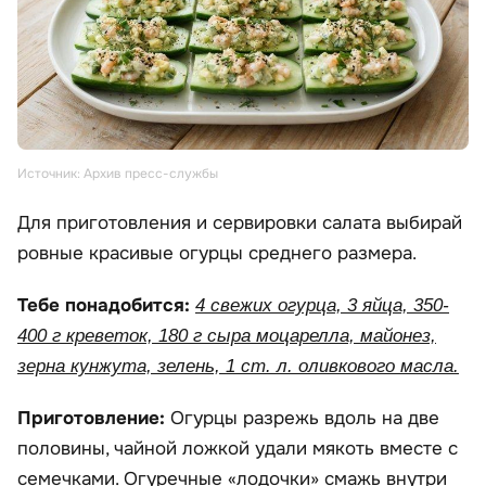
Источник: Архив пресс-службы
Для приготовления и сервировки салата выбирай
ровные красивые огурцы среднего размера.
Тебе понадобится:
4 свежих огурца, 3 яйца, 350-
400 г креветок, 180 г сыра моцарелла, майонез,
зерна кунжута, зелень, 1 ст. л. оливкового масла.
Приготовление:
Огурцы разрежь вдоль на две
половины, чайной ложкой удали мякоть вместе с
семечками. Огуречные «лодочки» смажь внутри