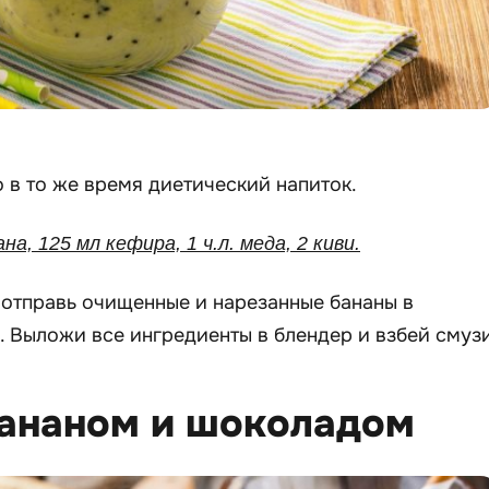
о в то же время диетический напиток.
ана, 125 мл кефира, 1 ч.л. меда, 2 киви.
 отправь очищенные и нарезанные бананы в
. Выложи все ингредиенты в блендер и взбей смузи
бананом и шоколадом