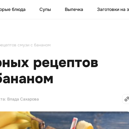
орые блюда
Супы
Выпечка
Заготовки на 
рецептов смузи с бананом
рных рецептов
бананом
ста: Влада Сахарова