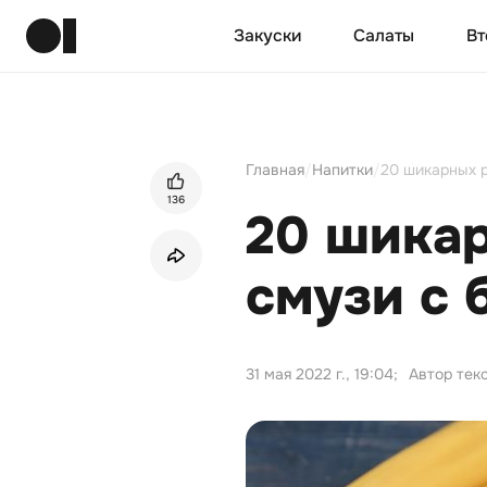
Закуски
Салаты
Вт
Главная
/
Напитки
/
20 шикарных 
136
20 шика
смузи с 
31 мая 2022 г., 19:04
;
Автор тек