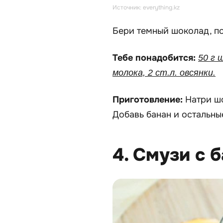
Источник: everything.kz
Бери темный шоколад, по
Тебе понадобится:
50 г 
молока, 2 ст.л. овсянки.
Приготовление:
Натри шо
Добавь банан и остальные
4. Смузи с 