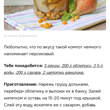
Источник: pinterest.com
Любопытно, что по вкусу такой компот немного
напоминает персиковый.
Тебе понадобится:
3 груши, 200 г облепихи, 2,5 л
воды, 200 г сахара, 2 щепотки ванилина.
Приготовление:
Нарежь грушу дольками,
перебери облепиху и выложи их в банку. Залей
кипятком и оставь на 15-20 минут под крышкой.
Слей эту воду, вскипяти ее с сахаром, добавь