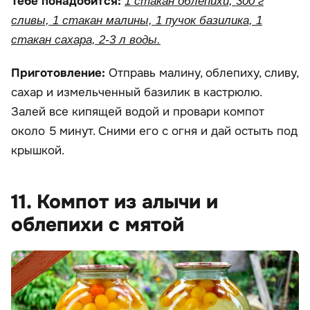
Тебе понадобится:
1 стакан облепихи, 300 г
сливы, 1 стакан малины, 1 пучок базилика, 1
стакан сахара, 2-3 л воды.
Приготовление:
Отправь малину, облепиху, сливу,
сахар и измельченный базилик в кастрюлю.
Залей все кипящей водой и провари компот
около 5 минут. Сними его с огня и дай остыть под
крышкой.
11. Компот из алычи и
облепихи с мятой