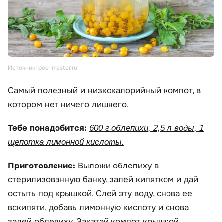
Источник: bee-master.ru
Самый полезный и низкокалорийный компот, в
котором нет ничего лишнего.
Тебе понадобится:
600 г облепихи, 2,5 л воды, 1
щепотка лимонной кислоты.
Приготовление:
Выложи облепиху в
стерилизованную банку, залей кипятком и дай
остыть под крышкой. Слей эту воду, снова ее
вскипяти, добавь лимонную кислоту и снова
залей облепиху. Закатай компот крышкой.