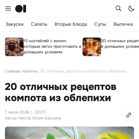
Закуски
Салаты
Вторые блюда
Супы
Выпечка
15 коктейлей с вином,
20 отличных рецеп
которые легко приготовить в
в домашних услов
домашних условиях
Главная
/
Напитки
/
20 отличных рецептов компота из облепихи
20 отличных рецептов
компота из облепихи
7 июля 2026 г., 22:07
;
Автор текста: Юлия Баскина