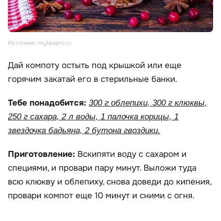
Источник: myteapro.ru
Дай компоту остыть под крышкой или еще
горячим закатай его в стерильные банки.
Тебе понадобится:
300 г облепихи, 300 г клюквы,
250 г сахара, 2 л воды, 1 палочка корицы, 1
звездочка бадьяна, 2 бутона гвоздики.
Приготовление:
Вскипяти воду с сахаром и
специями, и провари пару минут. Выложи туда
всю клюкву и облепиху, снова доведи до кипения,
провари компот еще 10 минут и сними с огня.