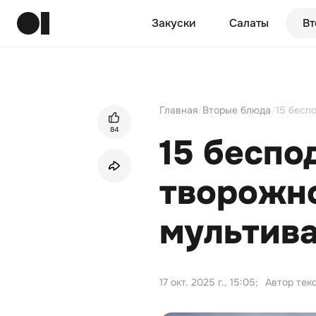
Закуски
Салаты
Вт
Главная
/
Вторые блюда
/
15 бесп
84
15 беспо
творожно
мультив
17 окт. 2025 г., 15:05
;
Автор тек