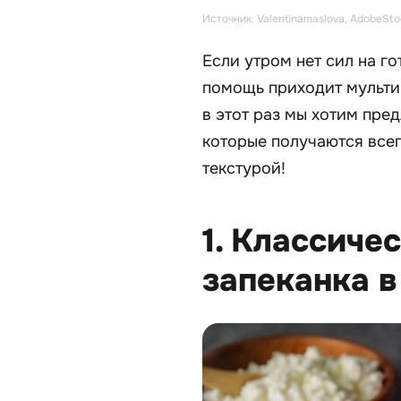
Источник: Valentinamaslova, AdobeSto
Если утром нет сил на го
помощь приходит мультив
в этот раз мы хотим пре
которые получаются всег
текстурой!
1. Классиче
запеканка в