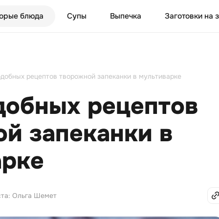
орые блюда
Супы
Выпечка
Заготовки на 
одобных рецептов творожной запеканки в мультиварке
добных рецептов
й запеканки в
арке
ста: Ольга Шемет