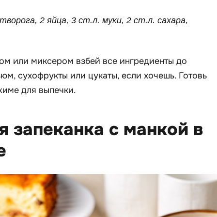
 творога, 2 яйца, 3 ст.л. муки, 2 ст.л. сахара,
ом или миксером взбей все ингредиенты до
юм, сухофрукты или цукаты, если хочешь. Готовь
жиме для выпечки.
я запеканка с манкой в
е