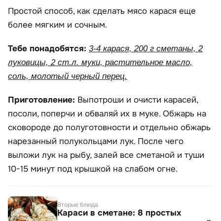
Простой способ, как сделать мясо карася еще
более мягким и сочным.
Тебе понадобятся:
3-4 карася, 200 г сметаны, 2
луковицы, 2 ст.л. муки, растительное масло,
соль, молотый черный перец.
Приготовление:
Выпотроши и очисти карасей,
посоли, поперчи и обваляй их в муке. Обжарь на
сковороде до полуготовности и отдельно обжарь
нарезанный полукольцами лук. После чего
выложи лук на рыбу, залей все сметаной и туши
10-15 минут под крышкой на слабом огне.
Вторые блюда
Караси в сметане: 8 простых