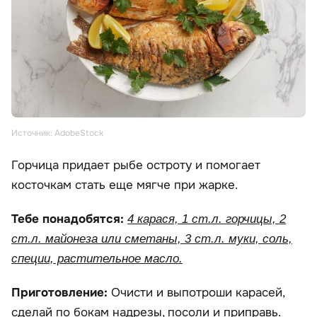
Источник: AdobeStock
Горчица придает рыбе остроту и помогает
косточкам стать еще мягче при жарке.
Тебе понадобятся:
4 карася, 1 ст.л. горчицы, 2
ст.л. майонеза или сметаны, 3 ст.л. муки, соль,
специи, растительное масло.
Приготовление:
Очисти и выпотроши карасей,
сделай по бокам надрезы, посоли и приправь.