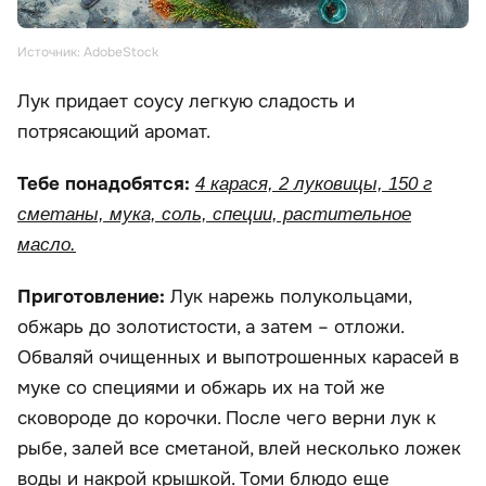
Источник: AdobeStock
Лук придает соусу легкую сладость и
потрясающий аромат.
Тебе понадобятся:
4 карася, 2 луковицы, 150 г
сметаны, мука, соль, специи, растительное
масло.
Приготовление:
Лук нарежь полукольцами,
обжарь до золотистости, а затем – отложи.
Обваляй очищенных и выпотрошенных карасей в
муке со специями и обжарь их на той же
сковороде до корочки. После чего верни лук к
рыбе, залей все сметаной, влей несколько ложек
воды и накрой крышкой. Томи блюдо еще