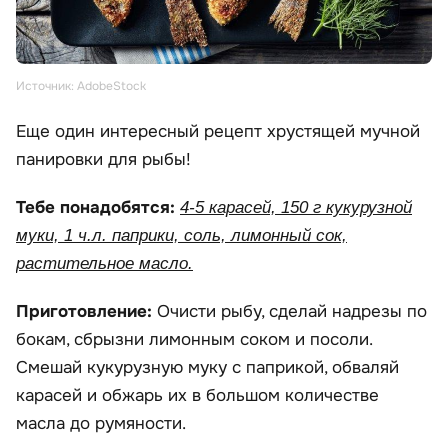
Источник: AdobeStock
Еще один интересный рецепт хрустящей мучной
панировки для рыбы!
Тебе понадобятся:
4-5 карасей, 150 г кукурузной
муки, 1 ч.л. паприки, соль, лимонный сок,
растительное масло.
Приготовление:
Очисти рыбу, сделай надрезы по
бокам, сбрызни лимонным соком и посоли.
Смешай кукурузную муку с паприкой, обваляй
карасей и обжарь их в большом количестве
масла до румяности.