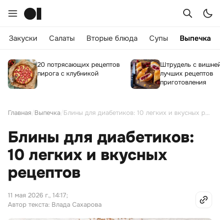
Закуски
Салаты
Вторые блюда
Супы
Выпечка
20 потрясающих рецептов
Штрудель с вишней
пирога с клубникой
лучших рецептов
приготовления
Главная
/
Выпечка
/
Блины для диабетиков: 10 легких и вкусных рецептов
Блины для диабетиков:
10 легких и вкусных
рецептов
11 мая 2026 г., 14:17
;
Автор текста: Влада Сахарова