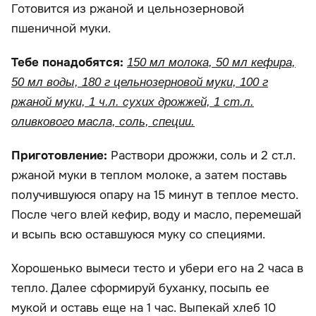
Готовится из ржаной и цельнозерновой
пшеничной муки.
Тебе понадобятся:
150 мл молока, 50 мл кефира,
50 мл воды, 180 г цельнозерновой муки, 100 г
ржаной муки, 1 ч.л. сухих дрожжей, 1 ст.л.
оливкового масла, соль, специи.
Приготовление:
Раствори дрожжи, соль и 2 ст.л.
ржаной муки в теплом молоке, а затем поставь
получившуюся опару на 15 минут в теплое место.
После чего влей кефир, воду и масло, перемешай
и всыпь всю оставшуюся муку со специями.
Хорошенько вымеси тесто и убери его на 2 часа в
тепло. Далее сформируй буханку, посыпь ее
мукой и оставь еще на 1 час. Выпекай хлеб 10