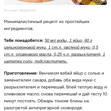
Источник: AdobeStock
Минималистичный рецепт из простейших
ингредиентов.
Тебе понадобятся:
50 мл воды, 1 яйцо, 60 г
цельнозерновой муки, 1 ст.л. овсяной муки, 0,5
ст.л. оливкового масла, 0,25 ч.л. разрыхлителя, 1
щепотка соли, подсластитель.
Приготовление:
Венчиком взбей яйцо с солью и
заменителем сахара, добавь оба вида муки с
разрыхлителем и перемешай. Влей теплую воду и
оливковое масло, снова перемешай и дай тесту 10
минут постоять. Обжарь тонкие блины на
разогретой антипригарной сковороде.