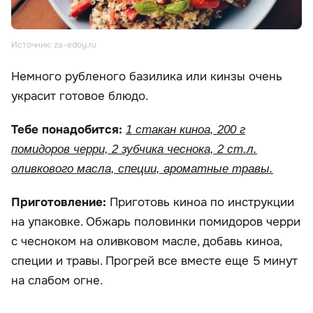
Источник: za-edoy.ru
Немного рубленого базилика или кинзы очень
украсит готовое блюдо.
Тебе понадобится:
1 стакан киноа, 200 г
помидоров черри, 2 зубчика чеснока, 2 ст.л.
оливкового масла, специи, ароматные травы.
Приготовление:
Приготовь киноа по инструкции
на упаковке. Обжарь половинки помидоров черри
с чесноком на оливковом масле, добавь киноа,
специи и травы. Прогрей все вместе еще 5 минут
на слабом огне.