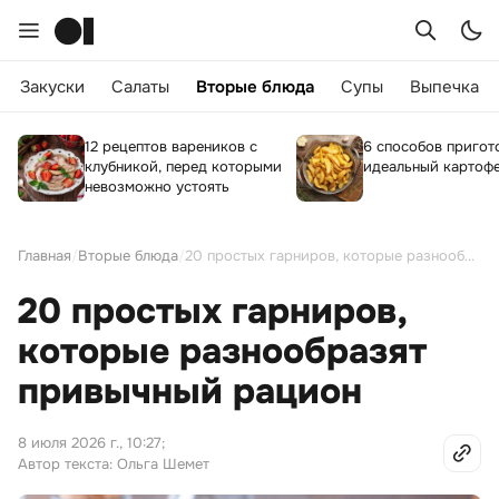
Закуски
Салаты
Вторые блюда
Супы
Выпечка
12 рецептов вареников с
6 способов пригот
клубникой, перед которыми
идеальный картоф
невозможно устоять
Главная
/
Вторые блюда
/
20 простых гарниров, которые разнообразят привычный рацион
20 простых гарниров,
которые разнообразят
привычный рацион
8 июля 2026 г., 10:27
;
Автор текста: Ольга Шемет