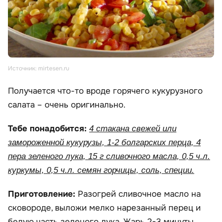
Источник: mirtesen.ru
Получается что-то вроде горячего кукурузного
салата – очень оригинально.
Тебе понадобится:
4 стакана свежей или
замороженной кукурузы, 1-2 болгарских перца, 4
пера зеленого лука, 15 г сливочного масла, 0,5 ч.л.
куркумы, 0,5 ч.л. семян горчицы, соль, специи.
Приготовление:
Разогрей сливочное масло на
сковороде, выложи мелко нарезанный перец и
белую часть зеленого лука. Жарь 2-3 минуты,