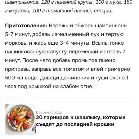
шампиньонов, 120 г пшенной крупы, 100 г лука, 150
г моркови, 100 г томатной пасты, специи.
Приготовление:
Нарежь и обжарь шампиньоны
5-7 минут, добавь измельченный лук и тертую
морковь, и жарь еще 3-4 минуты. Всыпь тонко
нашинкованную капусту, перемешай и готовь 7
минут. После чего добавь промытое пшено,
приправь, заправь все томатом и влей примерно
500 мл воды. Доведи до кипения и туши около 1
часа под крышкой на слабом огне.
Вторые блюда
20 гарниров к шашлыку, которые
съедят до последней крошки