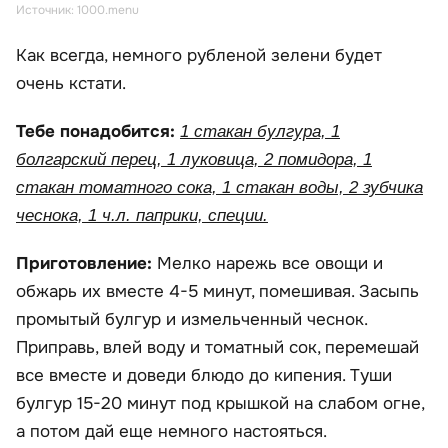
Источник: 1000.menu
Как всегда, немного рубленой зелени будет
очень кстати.
Тебе понадобится:
1 стакан булгура, 1
болгарский перец, 1 луковица, 2 помидора, 1
стакан томатного сока, 1 стакан воды, 2 зубчика
чеснока, 1 ч.л. паприки, специи.
Приготовление:
Мелко нарежь все овощи и
обжарь их вместе 4-5 минут, помешивая. Засыпь
промытый булгур и измельченный чеснок.
Приправь, влей воду и томатный сок, перемешай
все вместе и доведи блюдо до кипения. Туши
булгур 15-20 минут под крышкой на слабом огне,
а потом дай еще немного настояться.