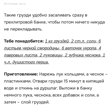
Источник: ok.ru
Такие грузди удобно засаливать сразу в
трехлитровой банке, чтобы потом ничего никуда
не перекладывать.
Тебе понадобится:
1 кг груздей, 2 ст.л. соли, 6
листьев черной смородины, 6 веточек укропа, 4
лавровых листа, 2 луковицы, 2 зубчика чеснока, 1
ч.л. душистого перца.
Приготовление:
Нарежь лук кольцами, а чеснок –
пластинками. Отвари грузди 15 минут в кипящей
воде и откинь на дуршлаг. Выложи в банку
немного лука, чеснока, всех добавок и соли, а
затем – слой груздей.