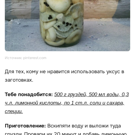
Источник: pinterest.com
Для тех, кому не нравится использовать уксус в
заготовках.
Тебе понадобится:
500 г груздей, 500 мл воды, 0,3
ч.л. лимонной кислоты, по 1 ст.л. соли и сахара,
специи.
Приготовление:
Вскипяти воду и выложи туда
грузди. Провари их 20 минут и добавь лимонную