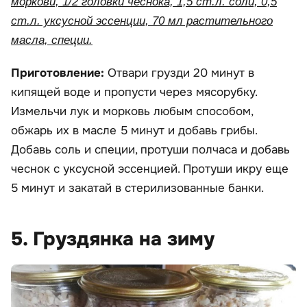
моркови, 1/2 головки чеснока, 1,5 ст.л. соли, 0,5
ст.л. уксусной эссенции, 70 мл растительного
масла, специи.
Приготовление:
Отвари грузди 20 минут в
кипящей воде и пропусти через мясорубку.
Измельчи лук и морковь любым способом,
обжарь их в масле 5 минут и добавь грибы.
Добавь соль и специи, протуши полчаса и добавь
чеснок с уксусной эссенцией. Протуши икру еще
5 минут и закатай в стерилизованные банки.
5. Груздянка на зиму