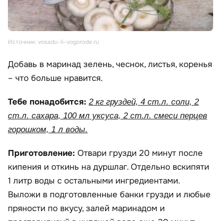
Источник: vosadu-li-vogorode.ru
Добавь в маринад зелень, чеснок, листья, коренья
– что больше нравится.
Тебе понадобится:
2 кг груздей, 4 ст.л. соли, 2
ст.л. сахара, 100 мл уксуса, 2 ст.л. смеси перцев
горошком, 1 л воды.
Приготовление:
Отвари грузди 20 минут после
кипения и откинь на дуршлаг. Отдельно вскипяти
1 литр воды с остальными ингредиентами.
Выложи в подготовленные банки грузди и любые
пряности по вкусу, залей маринадом и