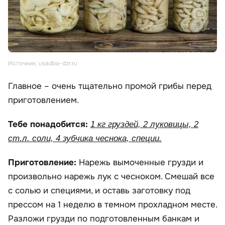
Источник: usadba-dzr.ru
Главное – очень тщательно промой грибы перед
приготовлением.
Тебе понадобится:
1 кг груздей, 2 луковицы, 2
ст.л. соли, 4 зубчика чеснока, специи.
Приготовление:
Нарежь вымоченные грузди и
произвольно нарежь лук с чесноком. Смешай все
с солью и специями, и оставь заготовку под
прессом на 1 неделю в темном прохладном месте.
Разложи грузди по подготовленным банкам и