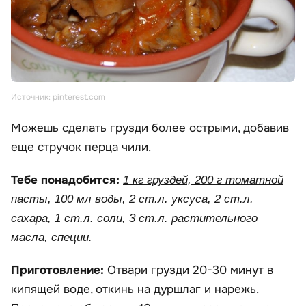
Источник: pinterest.com
Можешь сделать грузди более острыми, добавив
еще стручок перца чили.
Тебе понадобится:
1 кг груздей, 200 г томатной
пасты, 100 мл воды, 2 ст.л. уксуса, 2 ст.л.
сахара, 1 ст.л. соли, 3 ст.л. растительного
масла, специи.
Приготовление:
Отвари грузди 20-30 минут в
кипящей воде, откинь на дуршлаг и нарежь.