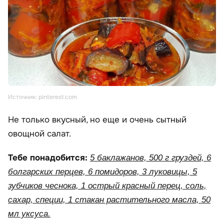
Источник: pinterest.com
Не только вкусный, но еще и очень сытный
овощной салат.
Тебе понадобится:
5 баклажанов, 500 г груздей, 6
болгарских перцев, 6 помидоров, 3 луковицы, 5
зубчиков чеснока, 1 острый красный перец, соль,
сахар, специи, 1 стакан растительного масла, 50
мл уксуса.