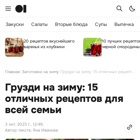
Закуски
Салаты
Вторые блюда
Супы
Выпечка
20 рецептов вкуснейшего
10 лучших рецепто
варенья из клубники
черной смородины
Главная
/
Заготовки на зиму
/
Грузди на зиму: 15 отличных рецептов для всей семьи
Грузди на зиму: 15
отличных рецептов для
всей семьи
3 окт. 2023 г., 12:49
;
Автор текста: Яна Иванова