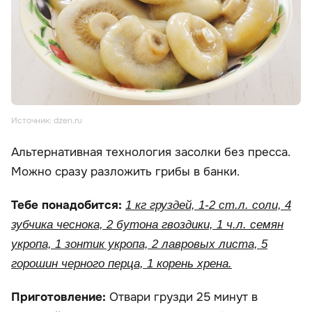
Источник: dzen.ru
Альтернативная технология засолки без пресса.
Можно сразу разложить грибы в банки.
Тебе понадобится:
1 кг груздей, 1-2 ст.л. соли, 4
зубчика чеснока, 2 бутона гвоздики, 1 ч.л. семян
укропа, 1 зонтик укропа, 2 лавровых листа, 5
горошин черного перца, 1 корень хрена.
Приготовление:
Отвари грузди 25 минут в