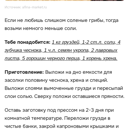
Источник: afina-market.ru
Если не любишь слишком соленые грибы, тогда
возьми немного меньше соли.
Тебе понадобится:
1 кг груздей, 1-2 ст.л. соли, 4
зубчика чеснока, 1 ч.л. семян укропа, 2 лавровых
листа, 5 горошин черного перца, 1 корень хрена.
Приготовление:
Выложи на дно емкости для
засолки половину чеснока, хрена и специй.
Выложи слоями вымоченные грузди и пересыпай
слои солью. Сверху положи оставшиеся пряности.
Оставь заготовку под прессом на 2-3 дня при
комнатной температуре. Переложи грузди в
чистые банки, закрой капроновыми крышками и