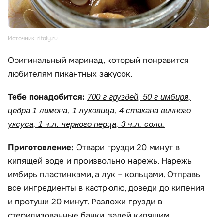
Источник: rifoly.ru
Оригинальный маринад, который понравится
любителям пикантных закусок.
Тебе понадобится:
700 г груздей, 50 г имбиря,
цедра 1 лимона, 1 луковица, 4 стакана винного
уксуса, 1 ч.л. черного перца, 3 ч.л. соли.
Приготовление:
Отвари грузди 20 минут в
кипящей воде и произвольно нарежь. Нарежь
имбирь пластинками, а лук – кольцами. Отправь
все ингредиенты в кастрюлю, доведи до кипения
и протуши 20 минут. Разложи грузди в
стерилизованные банки, залей кипящим