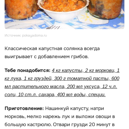
Источник: pokayadoma.ru
Классическая капустная солянка всегда
выигрывает с добавлением грибов.
Тебе понадобится:
4 кг капусты, 2 кг моркови, 1
кг лука, 1 кг груздей, 300 г томатной пасты, 600
мл растительного масла, 200 мл уксуса, 12 ч.л.
соли, 10 ст.л. сахара, 400 мл воды, специи.
Приготовление:
Нашинкуй капусту, натри
морковь, мелко нарежь лук и выложи овощи в
большую кастрюлю. Отвари грузди 20 минут в