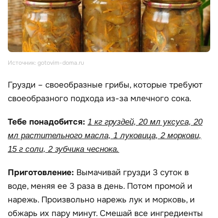
Источник: gotovim-doma.ru
Грузди – своеобразные грибы, которые требуют
своеобразного подхода из-за млечного сока.
Тебе понадобится:
1 кг груздей, 20 мл уксуса, 20
мл растительного масла, 1 луковица, 2 моркови,
15 г соли, 2 зубчика чеснока.
Приготовление:
Вымачивай грузди 3 суток в
воде, меняя ее 3 раза в день. Потом промой и
нарежь. Произвольно нарежь лук и морковь, и
обжарь их пару минут. Смешай все ингредиенты