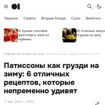
Закуски
Салаты
Вторые блюда
Супы
Выпечка
15 лучших способов
20 отличных закус
приготовить желе из
огурцов на зиму
клубники
Главная
/
Заготовки на зиму
/
Патиссоны как грузди на зиму: 6 отличных рецептов, которые непременно удивят
Патиссоны как грузди на
зиму: 6 отличных
рецептов, которые
непременно удивят
17 апр. 2025 г., 15:53
;