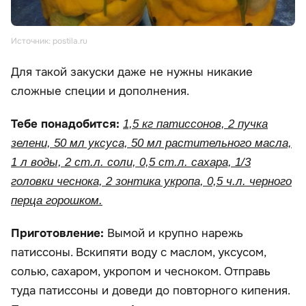
Источник: postila.ru
Для такой закуски даже не нужны никакие
сложные специи и дополнения.
Тебе понадобится:
1,5 кг патиссонов, 2 пучка
зелени, 50 мл уксуса, 50 мл растительного масла,
1 л воды, 2 ст.л. соли, 0,5 ст.л. сахара, 1/3
головки чеснока, 2 зонтика укропа, 0,5 ч.л. черного
перца горошком.
Приготовление:
Вымой и крупно нарежь
патиссоны. Вскипяти воду с маслом, уксусом,
солью, сахаром, укропом и чесноком. Отправь
туда патиссоны и доведи до повторного кипения.