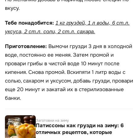
вкусу.
Тебе понадобится:
1 кг груздей, 1 л воды, 6 ст.л.
уксуса, 2 ст.л. соли, 2 ст.л. сахара.
Приготовление:
Вымочи грузди 3 дня в холодной
воде, постоянно ее меняя. Затем промой и
провари грибы в чистой воде 10 минут после
кипения. Снова промой. Вскипяти 1 литр воды с
солью, сахаром и уксусом, добавь грузди, провари
еще 20 минут и закатай их в стерилизованные
банки.
Заготовки на зиму
Патиссоны как грузди на зиму: 6
отличных рецептов, которые