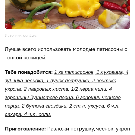
Источник: cont.ws
Лучше всего использовать молодые патиссоны с
тонкой кожицей.
Тебе понадобится:
1 кг патиссонов, 1 луковица, 4
зубчика чеснока, 1 пучок петрушки, 2 зонтика
укропа, 2 лавровых листа, 1/2 перца чили, 4
горошины душистого перца, 6 горошин черного
перца, 2 бутона гвоздики, 2 ст.л. уксуса, 6 ч.л.
сахара, 4 ч.л. соли.
Приготовление:
Разложи петрушку, чеснок, укроп