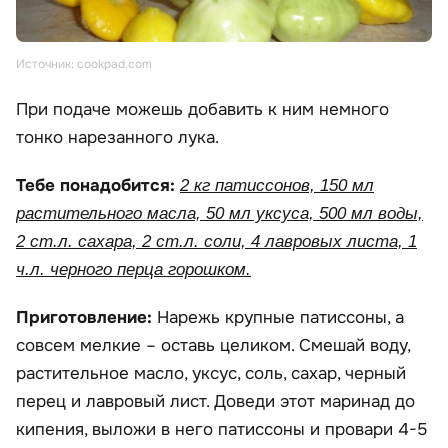
Источник: cookpad.com
При подаче можешь добавить к ним немного
тонко нарезанного лука.
Тебе понадобится:
2 кг патиссонов, 150 мл
растительного масла, 50 мл уксуса, 500 мл воды,
2 ст.л. сахара, 2 ст.л. соли, 4 лавровых листа, 1
ч.л. черного перца горошком.
Приготовление:
Нарежь крупные патиссоны, а
совсем мелкие – оставь целиком. Смешай воду,
растительное масло, уксус, соль, сахар, черный
перец и лавровый лист. Доведи этот маринад до
кипения, выложи в него патиссоны и провари 4-5