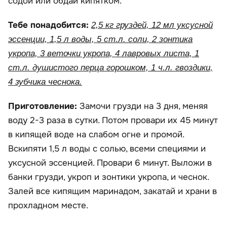
содой или обдай кипятком.
Тебе понадобится:
2,5 кг груздей, 12 мл уксусной
эссенции, 1,5 л воды, 5 ст.л. соли, 2 зонтика
укропа, 3 веточки укропа, 4 лавровых листа, 1
ст.л. душистого перца горошком, 1 ч.л. гвоздики,
4 зубчика чеснока.
Приготовление:
Замочи грузди на 3 дня, меняя
воду 2-3 раза в сутки. Потом провари их 45 минут
в кипящей воде на слабом огне и промой.
Вскипяти 1,5 л воды с солью, всеми специями и
уксусной эссенцией. Провари 6 минут. Выложи в
банки грузди, укроп и зонтики укропа, и чеснок.
Залей все кипящим маринадом, закатай и храни в
прохладном месте.