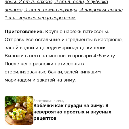
воды, 2 ст.л. сахара, 2 ст.л. соли, 3 зубчика
чеснока, 1 ст.л. семян горчицы, 4 лавровых листа,
1 ч.л. черного перца горошком.
Приготовление:
Крупно нарежь патиссоны.
Отправь все остальные ингредиенты в кастрюлю,
залей водой и доведи маринад до кипения.
Выложи в него патиссоны и провари 4-5 минут.
После чего разложи патиссоны в
стерилизованные банки, залей кипящим
маринадом и закатай на зиму.
Заготовки на зиму
Кабачки как грузди на зиму: 8
невероятно простых и вкусных
рецептов