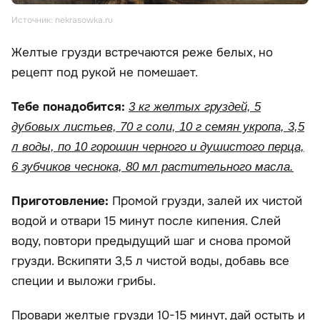
Источник: nekrasowka.ru
Желтые грузди встречаются реже белых, но
рецепт под рукой не помешает.
Тебе понадобится:
3 кг желтых груздей, 5
дубовых листьев, 70 г соли, 10 г семян укропа, 3,5
л воды, по 10 горошин черного и душистого перца,
6 зубчиков чеснока, 80 мл растительного масла.
Приготовление:
Промой грузди, залей их чистой
водой и отвари 15 минут после кипения. Слей
воду, повтори предыдущий шаг и снова промой
грузди. Вскипяти 3,5 л чистой воды, добавь все
специи и выложи грибы.
Провари желтые грузди 10-15 минут, дай остыть и