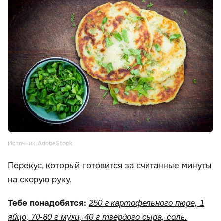
Источник: AdobeStock
Перекус, который готовится за считанные минуты
на скорую руку.
Тебе понадобятся:
250 г картофельного пюре, 1
яйцо, 70-80 г муки, 40 г твердого сыра, соль.