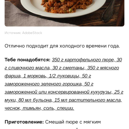
Источник: AdobeStock
Отлично подходит для холодного времени года.
Тебе понадобятся:
350 г картофельного пюре, 30
г сливочного масла, 30 г сметаны, 350 г мясного
фарша, 1 морковь, 1/2 луковицы, 50 г
замороженного зеленого горошка, 50 г
замороженной или консервированной кукурузы, 25 г
муки, 80 мл бульона, 15 мл растительного масла,
чеснок, тимьян, соль, специи.
Приготовление:
Смешай пюре с мягким