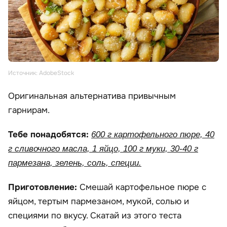
Источник: AdobeStock
Оригинальная альтернатива привычным
гарнирам.
Тебе понадобятся:
600 г картофельного пюре, 40
г сливочного масла, 1 яйцо, 100 г муки, 30-40 г
пармезана, зелень, соль, специи.
Приготовление:
Смешай картофельное пюре с
яйцом, тертым пармезаном, мукой, солью и
специями по вкусу. Скатай из этого теста