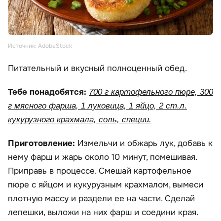
Источник: AdobeStock
Питательный и вкусный полноценный обед.
Тебе понадобятся:
700 г картофельного пюре, 300
г мясного фарша, 1 луковица, 1 яйцо, 2 ст.л.
кукурузного крахмала, соль, специи.
Приготовление:
Измельчи и обжарь лук, добавь к
нему фарш и жарь около 10 минут, помешивая.
Приправь в процессе. Смешай картофельное
пюре с яйцом и кукурузным крахмалом, вымеси
плотную массу и раздели ее на части. Сделай
лепешки, выложи на них фарш и соедини края.