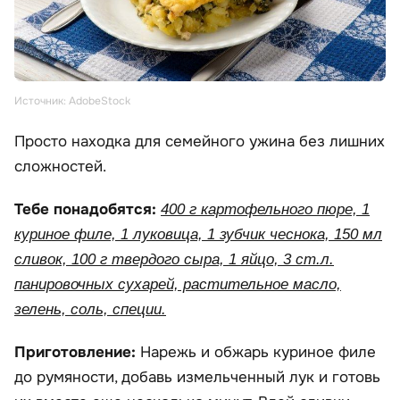
Источник: AdobeStock
Просто находка для семейного ужина без лишних
сложностей.
Тебе понадобятся:
400 г картофельного пюре, 1
куриное филе, 1 луковица, 1 зубчик чеснока, 150 мл
сливок, 100 г твердого сыра, 1 яйцо, 3 ст.л.
панировочных сухарей, растительное масло,
зелень, соль, специи.
Приготовление:
Нарежь и обжарь куриное филе
до румяности, добавь измельченный лук и готовь