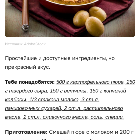
Источник: AdobeStock
Простейшие и доступные ингредиенты, но
прекрасный вкус.
Тебе понадобятся:
500 г картофельного пюре, 250
г твердого сыра, 150 г ветчины, 150 г копченой
колбасы, 1/3 стакана молока, 3 ст.л.
панировочных сухарей, 2 ст.л. растительного
масла, 2 ст.л. сливочного масла, соль, специи.
Приготовление:
Смешай пюре с молоком и 200 г