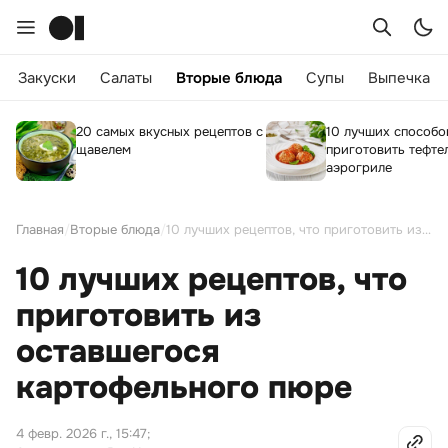
Закуски
Салаты
Вторые блюда
Супы
Выпечка
20 самых вкусных рецептов с
10 лучших способо
щавелем
приготовить тефте
аэрогриле
Главная
/
Вторые блюда
/
10 лучших рецептов, что приготовить из оставшегося картофельного пюре
10 лучших рецептов, что
приготовить из
оставшегося
картофельного пюре
4 февр. 2026 г., 15:47
;