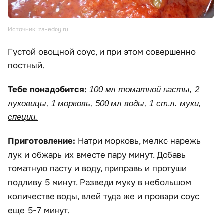
Источник: za-edoy.ru
Густой овощной соус, и при этом совершенно
постный.
Тебе понадобится:
100 мл томатной пасты, 2
луковицы, 1 морковь, 500 мл воды, 1 ст.л. муки,
специи.
Приготовление:
Натри морковь, мелко нарежь
лук и обжарь их вместе пару минут. Добавь
томатную пасту и воду, приправь и протуши
подливу 5 минут. Разведи муку в небольшом
количестве воды, влей туда же и провари соус
еще 5-7 минут.