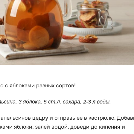
о с яблоками разных сортов!
льсина, 3 яблока, 5 ст.л. сахара, 2-3 л воды.
апельсинов цедру и отправь ее в кастрюлю. Добав
ками яблоки, залей водой, доведи до кипения и