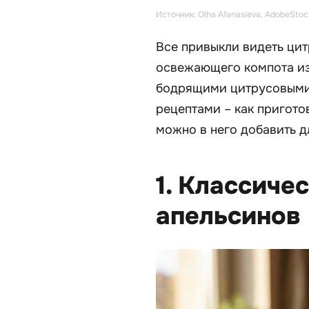
Источник: Olha Afanasieva, AdobeStoc
Все привыкли видеть цит
освежающего компота из 
бодрящими цитрусовыми 
рецептами – как приготов
можно в него добавить д
1. Классиче
апельсинов