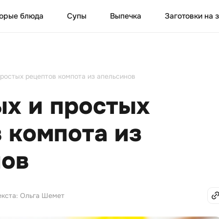
орые блюда
Супы
Выпечка
Заготовки на 
простых рецептов компота из апельсинов
ых и простых
 компота из
нов
екста: Ольга Шемет