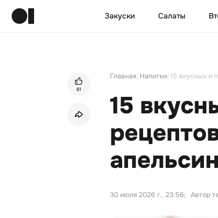
Закуски
Салаты
Вт
Главная
/
Напитки
/
15 вкусных и 
61
15 вкусн
рецептов
апельси
30 июля 2026 г., 23:56
;
Автор т