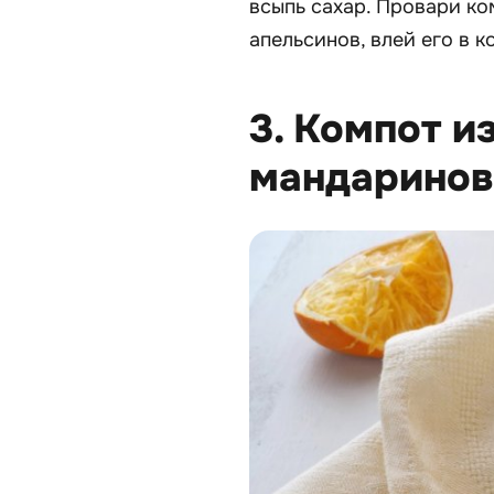
всыпь сахар. Провари ко
апельсинов, влей его в к
3. Компот и
мандаринов