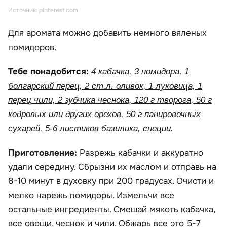
Источник: pinterest.com
Для аромата можно добавить немного вяленых
помидоров.
Тебе понадобится:
4 кабачка, 3 помидора, 1
болгарский перец, 2 ст.л. оливок, 1 луковица, 1
перец чили, 2 зубчика чеснока, 120 г творога, 50 г
кедровых или других орехов, 50 г панировочных
сухарей, 5-6 листиков базилика, специи.
Приготовление:
Разрежь кабачки и аккуратно
удали середину. Сбрызни их маслом и отправь на
8-10 минут в духовку при 200 градусах. Очисти и
мелко нарежь помидоры. Измельчи все
остальные ингредиенты. Смешай мякоть кабачка,
все овощи, чеснок и чили. Обжарь все это 5-7