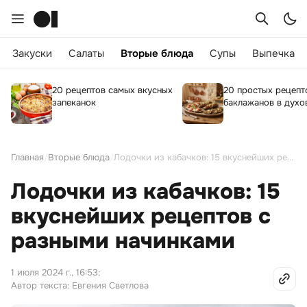
Закуски
Салаты
Вторые блюда
Супы
Выпечка
20 рецептов самых вкусных
20 простых рецепт
запеканок
баклажанов в духо
Главная
/
Вторые блюда
/
Лодочки из кабачков: 15 вкуснейших рецептов с разными начинками
Лодочки из кабачков: 15
вкуснейших рецептов с
разными начинками
1 июля 2024 г., 16:53
;
Автор текста: Евгения Светлова