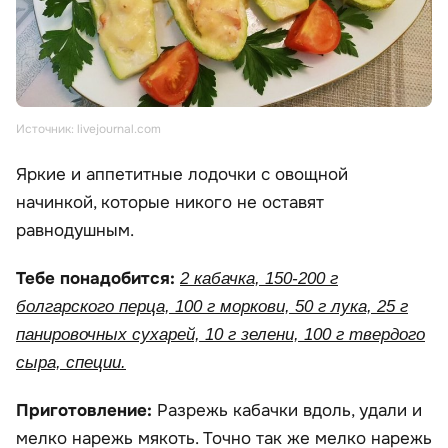
Источник: livejournal.com
Яркие и аппетитные лодочки с овощной
начинкой, которые никого не оставят
равнодушным.
Тебе понадобится:
2 кабачка, 150-200 г
болгарского перца, 100 г моркови, 50 г лука, 25 г
панировочных сухарей, 10 г зелени, 100 г твердого
сыра, специи.
Приготовление:
Разрежь кабачки вдоль, удали и
мелко нарежь мякоть. Точно так же мелко нарежь