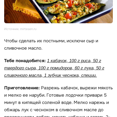
Источник: mirtesen.ru
Чтобы сделать их постными, исключи сыр и
сливочное масло.
Тебе понадобится:
1 кабачок, 100 г риса, 50 г
твердого сыра, 100 г помидоров, 60 г лука, 50 г
сливочного масла, 1 зубчик чеснока, специи.
Приготовление:
Разрежь кабачок, вырежи мякоть
и мелко ее наруби. Готовые лодочки привари 5
минут в кипящей соленой воде. Мелко нарежь и
обжарь лук с чесноком в сливочном масле до