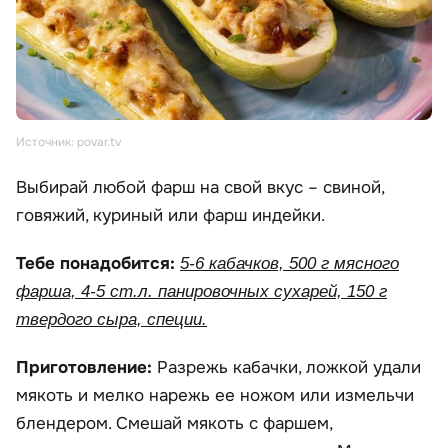
Источник: povar.tv
Выбирай любой фарш на свой вкус – свиной,
говяжий, куриный или фарш индейки.
Тебе понадобится:
5-6 кабачков, 500 г мясного
фарша, 4-5 ст.л. панировочных сухарей, 150 г
твердого сыра, специи.
Приготовление:
Разрежь кабачки, ложкой удали
мякоть и мелко нарежь ее ножом или измельчи
блендером. Смешай мякоть с фаршем,