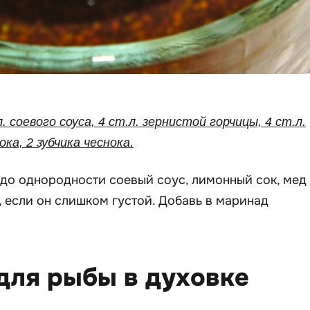
л. соевого соуса, 4 ст.л. зернистой горчицы, 4 ст.л.
ока, 2 зубчика чеснока.
до однородности соевый соус, лимонный сок, мед
, если он слишком густой. Добавь в маринад
для рыбы в духовке