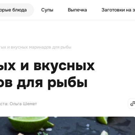
орые блюда
Супы
Выпечка
Заготовки на 
тых и вкусных маринадов для рыбы
ых и вкусных
ов для рыбы
кста: Ольга Шемет