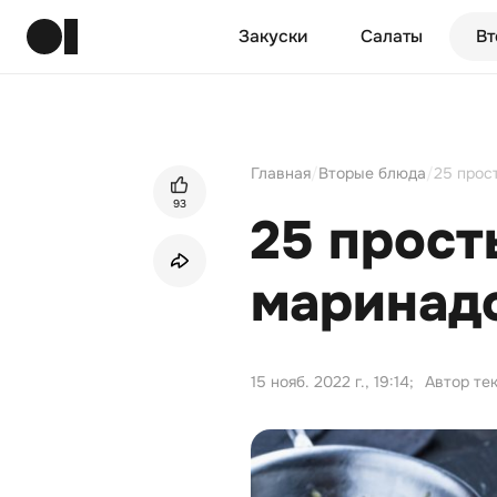
Закуски
Салаты
Вт
Главная
/
Вторые блюда
/
25 прос
93
25 прост
маринад
15 нояб. 2022 г., 19:14
;
Автор те