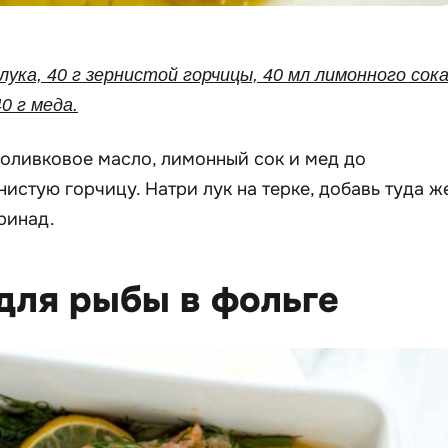
 лука, 40 г зернистой горчицы, 40 мл лимонного сока
0 г меда.
оливковое масло, лимонный сок и мед до
истую горчицу. Натри лук на терке, добавь туда ж
ринад.
для рыбы в фольге