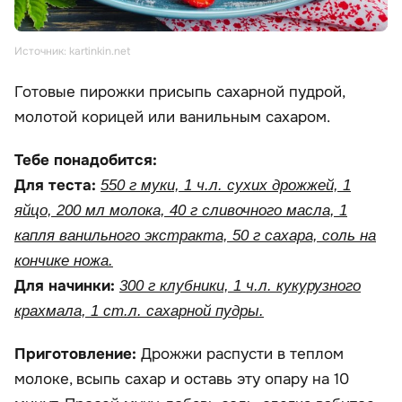
Источник: kartinkin.net
Готовые пирожки присыпь сахарной пудрой,
молотой корицей или ванильным сахаром.
Тебе понадобится:
Для теста:
550 г муки, 1 ч.л. сухих дрожжей, 1
яйцо, 200 мл молока, 40 г сливочного масла, 1
капля ванильного экстракта, 50 г сахара, соль на
кончике ножа.
Для начинки:
300 г клубники, 1 ч.л. кукурузного
крахмала, 1 ст.л. сахарной пудры.
Приготовление:
Дрожжи распусти в теплом
молоке, всыпь сахар и оставь эту опару на 10