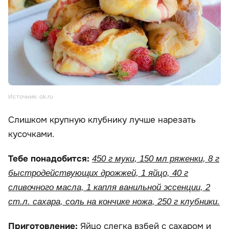
Источник: ok.ru
Слишком крупную клубнику лучше нарезать
кусочками.
Тебе понадобится:
450 г муки, 150 мл ряженки, 8 г
быстродействующих дрожжей, 1 яйцо, 40 г
сливочного масла, 1 капля ванильной эссенции, 2
ст.л. сахара, соль на кончике ножа, 250 г клубники.
Приготовление:
Яйцо слегка взбей с сахаром и