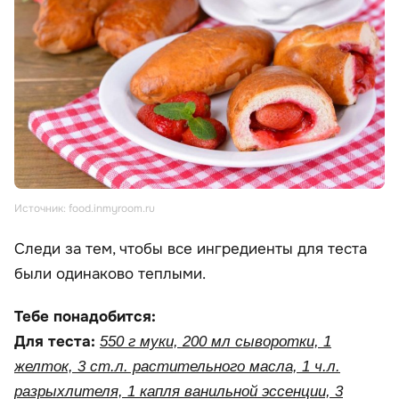
Источник: food.inmyroom.ru
Следи за тем, чтобы все ингредиенты для теста
были одинаково теплыми.
Тебе понадобится:
Для теста:
550 г муки, 200 мл сыворотки, 1
желток, 3 ст.л. растительного масла, 1 ч.л.
разрыхлителя, 1 капля ванильной эссенции, 3