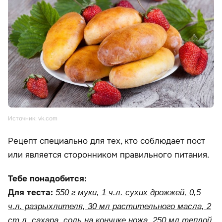
Источник: vk.com
Рецепт специально для тех, кто соблюдает пост
или является сторонником правильного питания.
Тебе понадобится:
Для теста:
550 г муки, 1 ч.л. сухих дрожжей, 0,5
ч.л. разрыхлителя, 30 мл растительного масла, 2
ст.л. сахара, соль на кончике ножа, 250 мл теплой