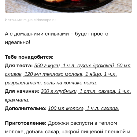
Источник: mykaleidoscope.ru
А с домашними сливками – будет просто
идеально!
Тебе понадобится:
Для теста:
550 г муки, 1 ч.л. сухих дрожжей, 50 мл
сливок, 120 мл теплого молока, 1 яйцо, 1 ч.л.
разрыхлителя, соль на кончике ножа.
Для начинки:
300 г клубники, 1 ст.л. сахара, 1 ч.л.
крахмала.
Дополнительно:
100 мл молока, 1 ч.л. сахара.
Приготовление:
Дрожжи распусти в теплом
молоке, добавь сахар, накрой пищевой пленкой и