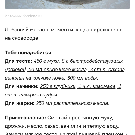
Источник: fotoload.ru
Добавляй масло в моменты, когда пирожков нет
на сковороде.
Тебе понадобится:
Для теста:
450 г муки, 8 г быстродействующих
дрожжей, 50 мл сливочного масла, 3 ст.л. сахара,
ванилин на кончике ножа, 300 мл воды.
Для начинки:
250 г клубники, 1 ч.л. крахмала, 1
ст.л. сахарной пудры.
Для жарки:
250 мл растительного масла.
Приготовление:
Смешай просеянную муку,
дрожжи, масло, сахар, ванилин и теплую воду.
Замеси мягкое тесто, накрой пищевой пленкой и