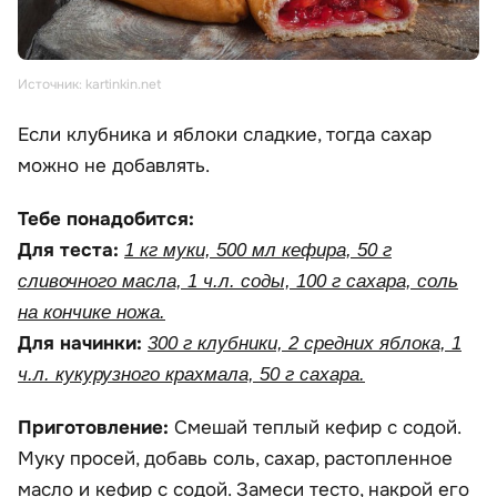
Источник: kartinkin.net
Если клубника и яблоки сладкие, тогда сахар
можно не добавлять.
Тебе понадобится:
Для теста:
1 кг муки, 500 мл кефира, 50 г
сливочного масла, 1 ч.л. соды, 100 г сахара, соль
на кончике ножа.
Для начинки:
300 г клубники, 2 средних яблока, 1
ч.л. кукурузного крахмала, 50 г сахара.
Приготовление:
Смешай теплый кефир с содой.
Муку просей, добавь соль, сахар, растопленное
масло и кефир с содой. Замеси тесто, накрой его