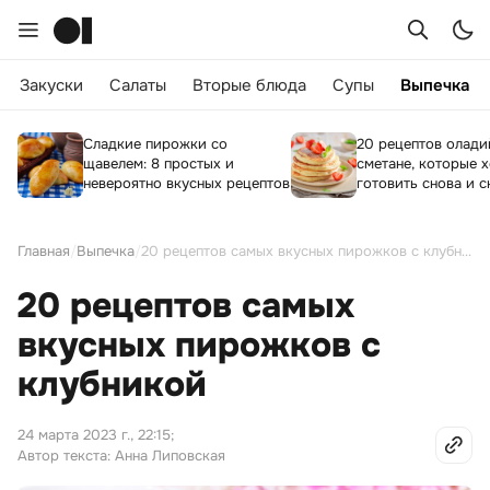
Закуски
Салаты
Вторые блюда
Супы
Выпечка
Сладкие пирожки со
20 рецептов олади
щавелем: 8 простых и
сметане, которые 
невероятно вкусных рецептов
готовить снова и с
Главная
/
Выпечка
/
20 рецептов самых вкусных пирожков с клубникой
20 рецептов самых
вкусных пирожков с
клубникой
24 марта 2023 г., 22:15
;
Автор текста: Анна Липовская