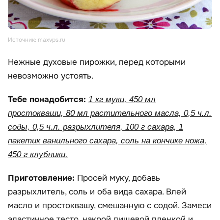
Источник: maxvps.ru
Нежные духовые пирожки, перед которыми
невозможно устоять.
Тебе понадобится:
1 кг муки, 450 мл
простокваши, 80 мл растительного масла, 0,5 ч.л.
соды, 0,5 ч.л. разрыхлителя, 100 г сахара, 1
пакетик ванильного сахара, соль на кончике ножа,
450 г клубники.
Приготовление:
Просей муку, добавь
разрыхлитель, соль и оба вида сахара. Влей
масло и простоквашу, смешанную с содой. Замеси
эластичное тесто, накрой пищевой пленкой и