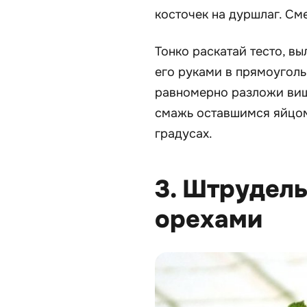
косточек на дуршлаг. См
Тонко раскатай тесто, в
его руками в прямоугол
равномерно разложи вишн
смажь оставшимся яйцом
градусах.
3. Штрудель
орехами