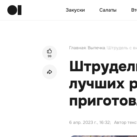
Закуски
Салаты
Вт
Главная
/
Выпечка
/
Штрудель с ви
99
Штрудель
лучших 
пригото
6 апр. 2023 г., 16:32
;
Автор текс