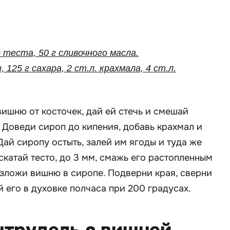
 теста, 50 г сливочного масла.
, 125 г сахара, 2 ст.л. крахмала, 4 ст.л.
ишню от косточек, дай ей стечь и смешай
 Доведи сироп до кипения, добавь крахмал и
Дай сиропу остыть, залей им ягоды и туда же
скатай тесто, до 3 мм, смажь его растопленным
зложи вишню в сиропе. Подверни края, сверни
й его в духовке полчаса при 200 градусах.
штрудель с вишней