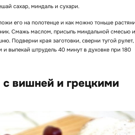
ешай сахар, миндаль и сухари.
ыложи его на полотенце и как можно тоньше растян
ьник. Смажь маслом, присыпь миндальной смесью 
ю. Подверни края заготовки, сверни тугой рулет,
 и выпекай штрудель 40 минут в духовке при 180
 с вишней и грецкими