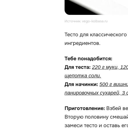
Источник: vego-kolbasa.ru
Тесто для классического
ингредиентов.
Тебе понадобится:
Для теста:
220 г муки, 12
щепотка соли.
Для начинки:
500 г вишни
панировочных сухарей, 3 
Приготовление:
Взбей в
Вторую половину смешай 
замеси тесто и оставь ег