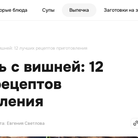
орые блюда
Супы
Выпечка
Заготовки на 
шней: 12 лучших рецептов приготовления
 с вишней: 12
рецептов
вления
та: Евгения Светлова