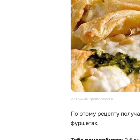
Источник: gastronews.ru
По этому рецепту получа
фуршетах.
Тебе понадобится:
0,5 к