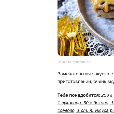
Источник: vkusnobus.ru
Замечательная закуска 
приготовлении, очень вку
Тебе понадобится:
250 г
1 луковица, 50 г бекона, 
соевого, 1 ст. л. уксуса р