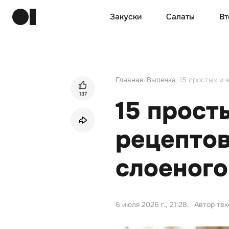
Закуски
Салаты
Вт
Главная
/
Выпечка
/
15 простых и 
137
15 прост
рецептов
слоеного
6 июля 2026 г., 21:28
;
Автор тек