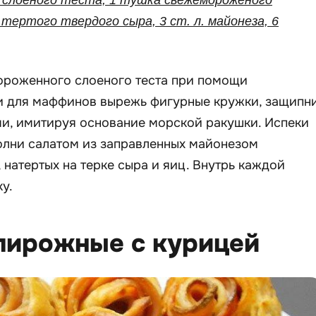
. тертого твердого сыра, 3 ст. л. майонеза, 6
роженного слоеного теста при помощи
 для маффинов вырежь фигурные кружки, защипн
ми, имитируя основание морской ракушки. Испеки
полни салатом из заправленных майонезом
 натертых на терке сыра и яиц. Внутрь каждой
у.
 пирожные с курицей