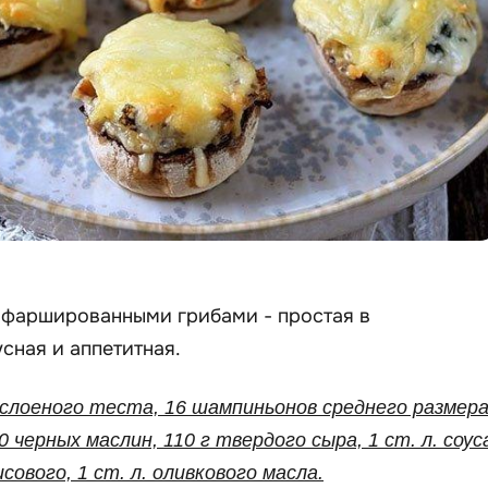
с фаршированными грибами - простая в
сная и аппетитная.
 слоеного теста, 16 шампиньонов среднего размера
10 черных маслин, 110 г твердого сыра, 1 ст. л. соус
исового, 1 ст. л. оливкового масла.