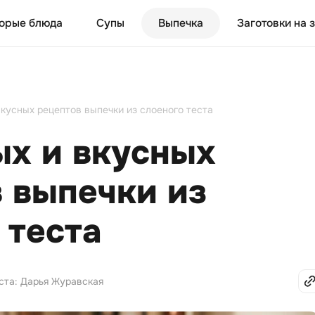
орые блюда
Супы
Выпечка
Заготовки на 
вкусных рецептов выпечки из слоеного теста
ых и вкусных
 выпечки из
 теста
ста: Дарья Журавская