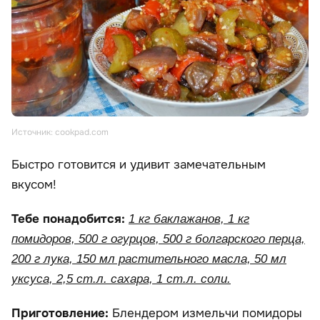
Источник: cookpad.com
Быстро готовится и удивит замечательным
вкусом!
Тебе понадобится:
1 кг баклажанов, 1 кг
помидоров, 500 г огурцов, 500 г болгарского перца,
200 г лука, 150 мл растительного масла, 50 мл
уксуса, 2,5 ст.л. сахара, 1 ст.л. соли.
Приготовление:
Блендером измельчи помидоры