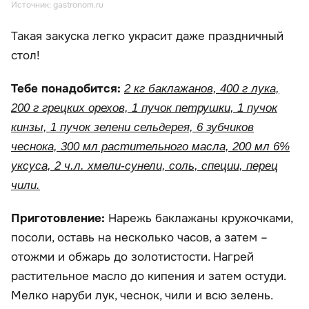
Источник: gastronom.ru
Такая закуска легко украсит даже праздничный
стол!
Тебе понадобится:
2 кг баклажанов, 400 г лука,
200 г грецких орехов, 1 пучок петрушки, 1 пучок
кинзы, 1 пучок зелени сельдерея, 6 зубчиков
чеснока, 300 мл растительного масла, 200 мл 6%
уксуса, 2 ч.л. хмели-сунели, соль, специи, перец
чили.
Приготовление:
Нарежь баклажаны кружочками,
посоли, оставь на несколько часов, а затем –
отожми и обжарь до золотистости. Нагрей
растительное масло до кипения и затем остуди.
Мелко наруби лук, чеснок, чили и всю зелень.