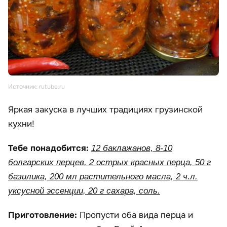
Источник: rutube.ru
Яркая закуска в лучших традициях грузинской
кухни!
Тебе понадобится:
12 баклажанов, 8-10
болгарских перцев, 2 острых красных перца, 50 г
базилика, 200 мл растительного масла, 2 ч.л.
уксусной эссенции, 20 г сахара, соль.
Приготовление:
Пропусти оба вида перца и