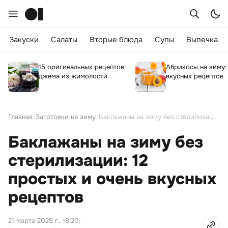
Закуски
Салаты
Вторые блюда
Супы
Выпечка
15 оригинальных рецептов
Абрикосы на зиму:
джема из жимолости
вкусных рецептов
Главная
/
Заготовки на зиму
/
Баклажаны на зиму без стерилизации: 12 простых и очень вкусных рецептов
Баклажаны на зиму без
стерилизации: 12
простых и очень вкусных
рецептов
21 марта 2025 г., 18:20
;