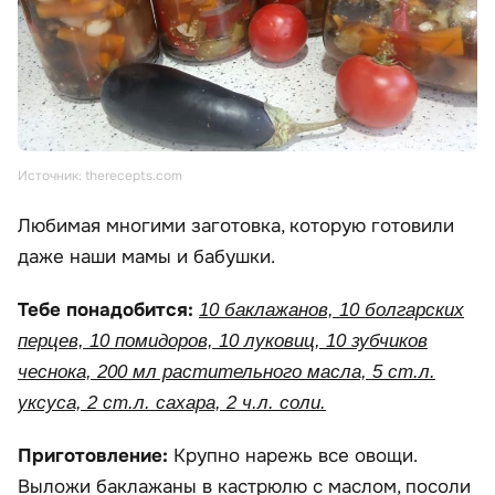
Источник: therecepts.com
Любимая многими заготовка, которую готовили
даже наши мамы и бабушки.
Тебе понадобится:
10 баклажанов, 10 болгарских
перцев, 10 помидоров, 10 луковиц, 10 зубчиков
чеснока, 200 мл растительного масла, 5 ст.л.
уксуса, 2 ст.л. сахара, 2 ч.л. соли.
Приготовление:
Крупно нарежь все овощи.
Выложи баклажаны в кастрюлю с маслом, посоли