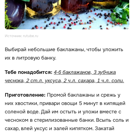
Источник: rutube.ru
Выбирай небольшие баклажаны, чтобы уложить
их в литровую банку.
Тебе понадобится:
4-6 баклажанов, 3 зубчика
чеснока, 2 ст.л. уксуса, 2 ч.л. сахара, 1 ч.л. соли.
Приготовление:
Промой баклажаны и срежь у
них хвостики, привари овощи 5 минут в кипящей
соленой воде. Дай им остыть и уложи вместе с
чесноком в стерилизованные банки. Всыпь соль и
сахар, влей уксус и залей кипятком. Закатай