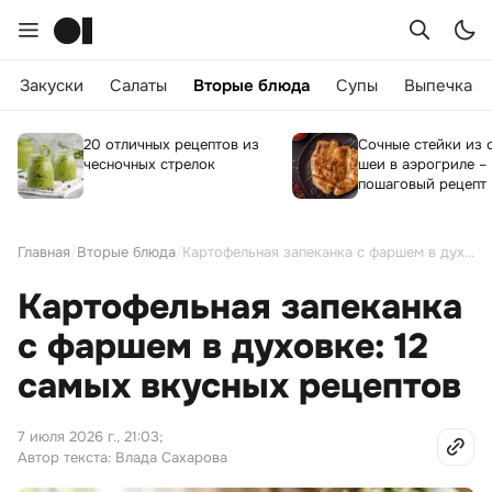
Закуски
Салаты
Вторые блюда
Супы
Выпечка
20 отличных рецептов из
Сочные стейки из 
чесночных стрелок
шеи в аэрогриле –
пошаговый рецепт
Главная
/
Вторые блюда
/
Картофельная запеканка с фаршем в духовке: 12 самых вкусных рецептов
Картофельная запеканка
с фаршем в духовке: 12
самых вкусных рецептов
7 июля 2026 г., 21:03
;
Автор текста: Влада Сахарова