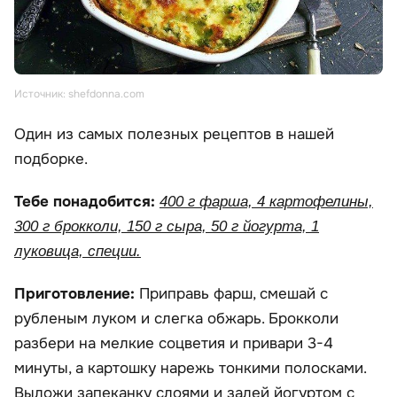
Источник: shefdonna.com
Один из самых полезных рецептов в нашей
подборке.
Тебе понадобится:
400 г фарша, 4 картофелины,
300 г брокколи, 150 г сыра, 50 г йогурта, 1
луковица, специи.
Приготовление:
Приправь фарш, смешай с
рубленым луком и слегка обжарь. Брокколи
разбери на мелкие соцветия и привари 3-4
минуты, а картошку нарежь тонкими полосками.
Выложи запеканку слоями и залей йогуртом с