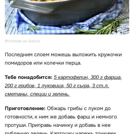
Источник: sa-kura.ru
Последним слоем можешь выложить кружочки
помидоров или колечки перца.
Тебе понадобится:
5 картофелин, 300 г фарша,
200 г грибов, 1 луковица, 50 г сыра, 3 ст.л.
сметаны, специи и зелень.
Приготовление:
Обжарь грибы с луком до
готовности, к ним же добавь фарш и немного
протуши. Приправь начинку и добавь в нее
рубленую зелень. Картошку нарежь тонкими