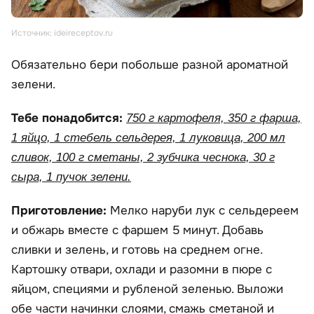
Источник: ideireceptov.ru
Обязательно бери побольше разной ароматной
зелени.
Тебе понадобится:
750 г картофеля, 350 г фарша,
1 яйцо, 1 стебель сельдерея, 1 луковица, 200 мл
сливок, 100 г сметаны, 2 зубчика чеснока, 30 г
сыра, 1 пучок зелени.
Приготовление:
Мелко наруби лук с сельдереем
и обжарь вместе с фаршем 5 минут. Добавь
сливки и зелень, и готовь на среднем огне.
Картошку отвари, охлади и разомни в пюре с
яйцом, специями и рубленой зеленью. Выложи
обе части начинки слоями, смажь сметаной и