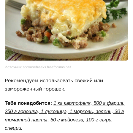
Источник: sprousefreaks.freeforums.net
Рекомендуем использовать свежий или
замороженный горошек.
Тебе понадобится:
1 кг картофеля, 500 г фарша,
250 г горошка, 1 луковица, 1 морковь, зелень, 30 г
томатной пасты, 50 г майонеза, 100 г сыра,
специи.