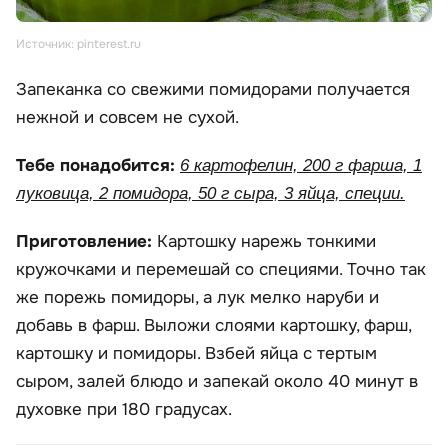
Источник: pinterest.ru
Запеканка со свежими помидорами получается
нежной и совсем не сухой.
Тебе понадобится:
6 картофелин, 200 г фарша, 1
луковица, 2 помидора, 50 г сыра, 3 яйца, специи.
Приготовление:
Картошку нарежь тонкими
кружочками и перемешай со специями. Точно так
же порежь помидоры, а лук мелко наруби и
добавь в фарш. Выложи слоями картошку, фарш,
картошку и помидоры. Взбей яйца с тертым
сыром, залей блюдо и запекай около 40 минут в
духовке при 180 градусах.