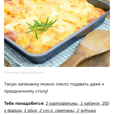
Источник: oregondairy.com
Такую запеканку можно смело подавать даже к
праздничному столу!
Тебе понадобится:
2 картофелины, 1 кабачок, 250
г фарша, 1 яйцо, 2 ст.л. сметаны, 2 зубчика