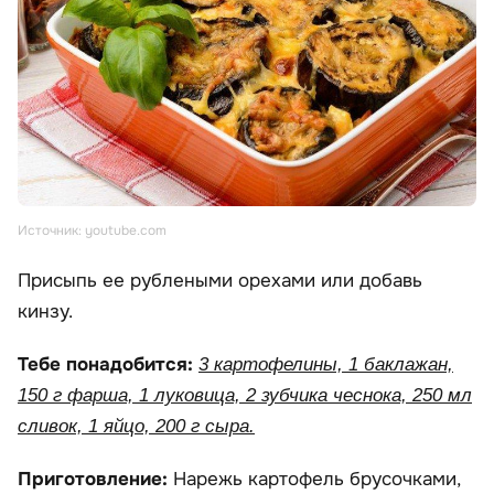
Источник: youtube.com
Присыпь ее рублеными орехами или добавь
кинзу.
Тебе понадобится:
3 картофелины, 1 баклажан,
150 г фарша, 1 луковица, 2 зубчика чеснока, 250 мл
сливок, 1 яйцо, 200 г сыра.
Приготовление:
Нарежь картофель брусочками,