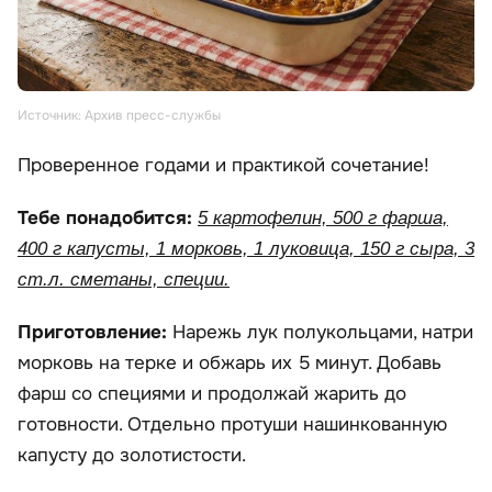
Источник: Архив пресс-службы
Проверенное годами и практикой сочетание!
Тебе понадобится:
5 картофелин, 500 г фарша,
400 г капусты, 1 морковь, 1 луковица, 150 г сыра, 3
ст.л. сметаны, специи.
Приготовление:
Нарежь лук полукольцами, натри
морковь на терке и обжарь их 5 минут. Добавь
фарш со специями и продолжай жарить до
готовности. Отдельно протуши нашинкованную
капусту до золотистости.