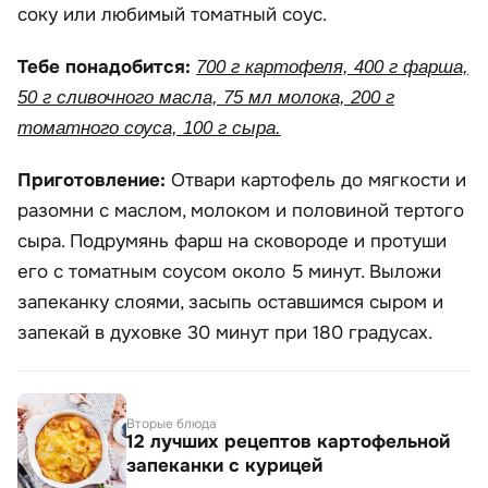
соку или любимый томатный соус.
Тебе понадобится:
700 г картофеля, 400 г фарша,
50 г сливочного масла, 75 мл молока, 200 г
томатного соуса, 100 г сыра.
Приготовление:
Отвари картофель до мягкости и
разомни с маслом, молоком и половиной тертого
сыра. Подрумянь фарш на сковороде и протуши
его с томатным соусом около 5 минут. Выложи
запеканку слоями, засыпь оставшимся сыром и
запекай в духовке 30 минут при 180 градусах.
Вторые блюда
12 лучших рецептов картофельной
запеканки с курицей