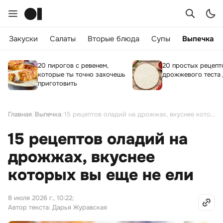
Закуски
Салаты
Вторые блюда
Супы
Выпечка
20 пирогов с ревенем,
20 простых рецепт
которые ты точно захочешь
дрожжевого теста
приготовить
Главная
/
Выпечка
/
15 рецептов оладий на дрожжах, вкуснее которых вы еще не ели
15 рецептов оладий на
дрожжах, вкуснее
которых вы еще не ели
8 июля 2026 г., 10:22
;
Автор текста: Дарья Журавская