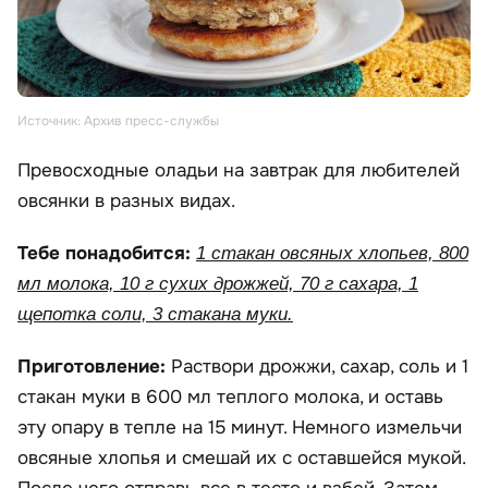
Источник: Архив пресс-службы
Превосходные оладьи на завтрак для любителей
овсянки в разных видах.
Тебе понадобится:
1 стакан овсяных хлопьев, 800
мл молока, 10 г сухих дрожжей, 70 г сахара, 1
щепотка соли, 3 стакана муки.
Приготовление:
Раствори дрожжи, сахар, соль и 1
стакан муки в 600 мл теплого молока, и оставь
эту опару в тепле на 15 минут. Немного измельчи
овсяные хлопья и смешай их с оставшейся мукой.