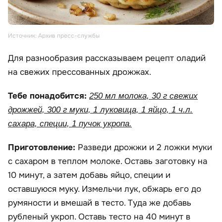
Источник: Архив пресс-службы
Для разнообразия рассказываем рецепт оладий
на свежих прессованных дрожжах.
Тебе понадобится:
250 мл молока, 30 г свежих
дрожжей, 300 г муки, 1 луковица, 1 яйцо, 1 ч.л.
сахара, специи, 1 пучок укропа.
Приготовление:
Разведи дрожжи и 2 ложки муки
с сахаром в теплом молоке. Оставь заготовку на
10 минут, а затем добавь яйцо, специи и
оставшуюся муку. Измельчи лук, обжарь его до
румяности и вмешай в тесто. Туда же добавь
рубленый укроп. Оставь тесто на 40 минут в