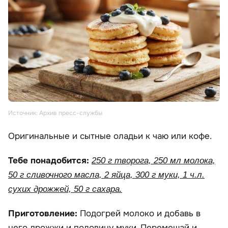
Источник: Архив пресс-службы
Оригинальные и сытные оладьи к чаю или кофе.
Тебе понадобится:
250 г творога, 250 мл молока,
50 г сливочного масла, 2 яйца, 300 г муки, 1 ч.л.
сухих дрожжей, 50 г сахара.
Приготовление:
Подогрей молоко и добавь в
него дрожжи и половину муки. Перемешай и