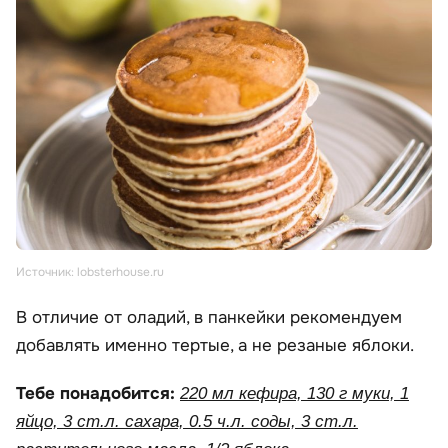
Источник: lobsterhouse.ru
В отличие от оладий, в панкейки рекомендуем
добавлять именно тертые, а не резаные яблоки.
Тебе понадобится:
220 мл кефира, 130 г муки, 1
яйцо, 3 ст.л. сахара, 0.5 ч.л. соды, 3 ст.л.