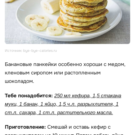
Источник: bye-bye-calories.ru
Банановые панкейки особенно хороши с медом,
кленовым сиропом или растопленным
шоколадом.
Тебе понадобится:
250 мл кефира, 1,5 стакана
муки, 1 банан, 1 яйцо, 1,5 ч.л. разрыхлителя, 1
ст.л. сахара, 1 ст.л. растительного масла.
Приготовление:
Смешай и оставь кефир с