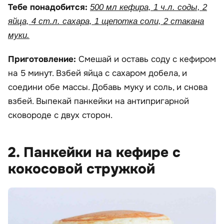
Тебе понадобится:
500 мл кефира, 1 ч.л. соды, 2
яйца, 4 ст.л. сахара, 1 щепотка соли, 2 стакана
муки.
Приготовление:
Смешай и оставь соду с кефиром
на 5 минут. Взбей яйца с сахаром добела, и
соедини обе массы. Добавь муку и соль, и снова
взбей. Выпекай панкейки на антипригарной
сковороде с двух сторон.
2. Панкейки на кефире с
кокосовой стружкой