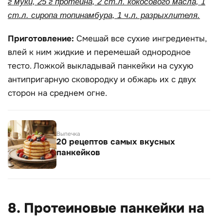
г муки, 25 г протеина, 2 ст.л. кокосового масла, 1
ст.л. сиропа топинамбура, 1 ч.л. разрыхлителя.
Приготовление:
Смешай все сухие ингредиенты,
влей к ним жидкие и перемешай однородное
тесто. Ложкой выкладывай панкейки на сухую
антипригарную сковородку и обжарь их с двух
сторон на среднем огне.
Выпечка
20 рецептов самых вкусных
панкейков
8. Протеиновые панкейки на