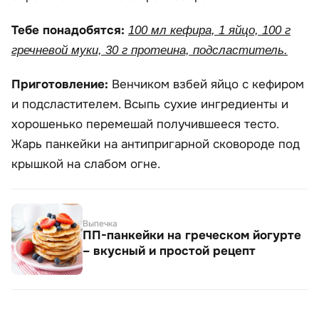
Тебе понадобятся:
100 мл кефира, 1 яйцо, 100 г
гречневой муки, 30 г протеина, подсластитель.
Приготовление:
Венчиком взбей яйцо с кефиром
и подсластителем. Всыпь сухие ингредиенты и
хорошенько перемешай получившееся тесто.
Жарь панкейки на антипригарной сковороде под
крышкой на слабом огне.
Выпечка
ПП-панкейки на греческом йогурте
– вкусный и простой рецепт