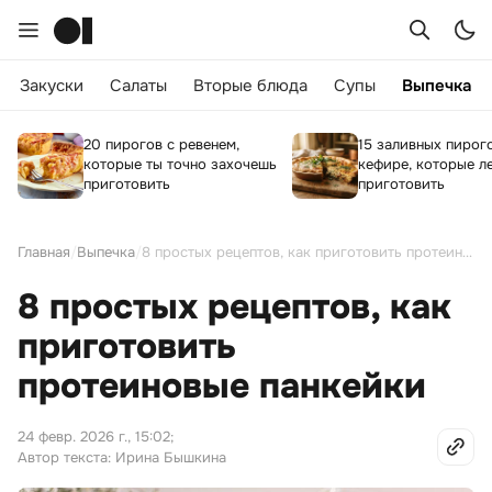
Закуски
Салаты
Вторые блюда
Супы
Выпечка
20 пирогов с ревенем,
15 заливных пирог
которые ты точно захочешь
кефире, которые л
приготовить
приготовить
Главная
/
Выпечка
/
8 простых рецептов, как приготовить протеиновые панкейки
8 простых рецептов, как
приготовить
протеиновые панкейки
24 февр. 2026 г., 15:02
;
Автор текста: Ирина Бышкина