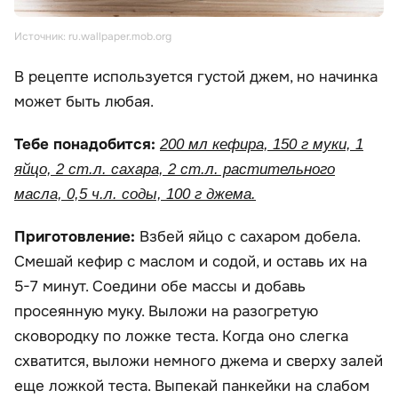
Источник: ru.wallpaper.mob.org
В рецепте используется густой джем, но начинка
может быть любая.
Тебе понадобится:
200 мл кефира, 150 г муки, 1
яйцо, 2 ст.л. сахара, 2 ст.л. растительного
масла, 0,5 ч.л. соды, 100 г джема.
Приготовление:
Взбей яйцо с сахаром добела.
Смешай кефир с маслом и содой, и оставь их на
5-7 минут. Соедини обе массы и добавь
просеянную муку. Выложи на разогретую
сковородку по ложке теста. Когда оно слегка
схватится, выложи немного джема и сверху залей
еще ложкой теста. Выпекай панкейки на слабом