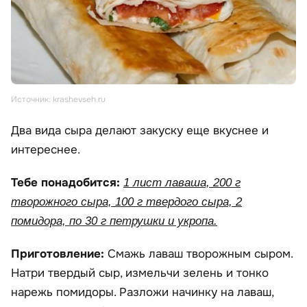
Источник: krashevseh.ru
Два вида сыра делают закуску еще вкуснее и
интереснее.
Тебе понадобится:
1 лист лаваша, 200 г
творожного сыра, 100 г твердого сыра, 2
помидора, по 30 г петрушки и укропа.
Приготовление:
Смажь лаваш творожным сыром.
Натри твердый сыр, измельчи зелень и тонко
нарежь помидоры. Разложи начинку на лаваш,