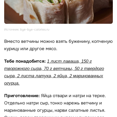
Источник: bye-bye-calories.ru
Вместо ветчины можно взять буженину, копченую
курицу или другое мясо.
Тебе понадобится:
1 лист лаваша, 150 г
творожного сыра, 70 г ветчины, 50 г твердого
сыра, 2 листа латука, 2 яйца, 2 маринованных
огурца.
Приготовление:
Яйца отвари и натри на терке.
Отдельно натри сыр, тонко нарежь ветчину и
маринованные огурцы, нарви салатные листья.