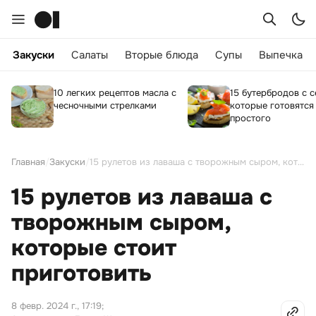
Закуски
Салаты
Вторые блюда
Супы
Выпечка
10 легких рецептов масла с
15 бутербродов с с
чесночными стрелками
которые готовятся
простого
Главная
/
Закуски
/
15 рулетов из лаваша с творожным сыром, которые стоит приготовить
15 рулетов из лаваша с
творожным сыром,
которые стоит
приготовить
8 февр. 2024 г., 17:19
;