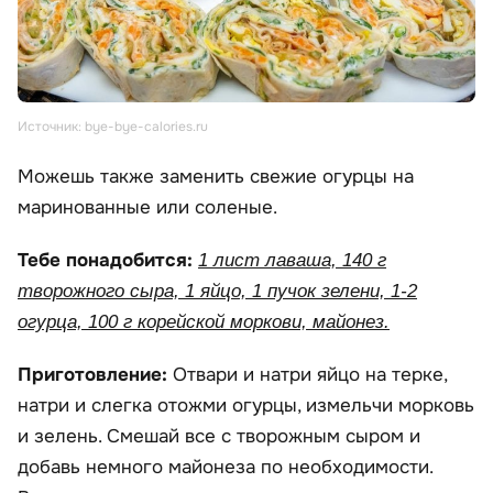
Источник: bye-bye-calories.ru
Можешь также заменить свежие огурцы на
маринованные или соленые.
Тебе понадобится:
1 лист лаваша, 140 г
творожного сыра, 1 яйцо, 1 пучок зелени, 1-2
огурца, 100 г корейской моркови, майонез.
Приготовление:
Отвари и натри яйцо на терке,
натри и слегка отожми огурцы, измельчи морковь
и зелень. Смешай все с творожным сыром и
добавь немного майонеза по необходимости.