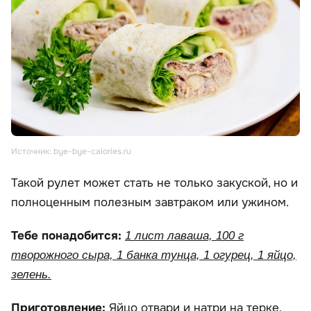
Источник: bye-bye-calories.ru
Такой рулет может стать не только закуской, но и
полноценным полезным завтраком или ужином.
Тебе понадобится:
1 лист лаваша, 100 г
творожного сыра, 1 банка тунца, 1 огурец, 1 яйцо,
зелень.
Приготовление:
Яйцо отвари и натри на терке.