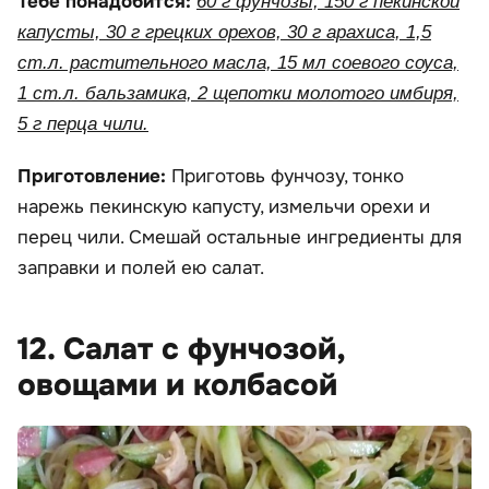
Тебе понадобится:
60 г фунчозы, 150 г пекинской
капусты, 30 г грецких орехов, 30 г арахиса, 1,5
ст.л. растительного масла, 15 мл соевого соуса,
1 ст.л. бальзамика, 2 щепотки молотого имбиря,
5 г перца чили.
Приготовление:
Приготовь фунчозу, тонко
нарежь пекинскую капусту, измельчи орехи и
перец чили. Смешай остальные ингредиенты для
заправки и полей ею салат.
12. Салат с фунчозой,
овощами и колбасой