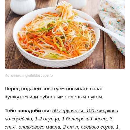
Источник: mykaleidoscope.ru
Перед подачей советуем посыпать салат
кунжутом или рубленым зеленым луком.
Тебе понадобится:
50 г фунчозы, 100 г моркови
по-корейски, 1-2 огурца, 1 болгарский перец, 3
ст.л. оливкового масла, 2 ст.л. соевого соуса, 1