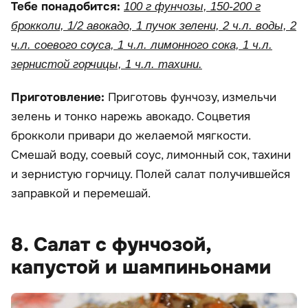
Тебе понадобится:
100 г фунчозы, 150-200 г
брокколи, 1/2 авокадо, 1 пучок зелени, 2 ч.л. воды, 2
ч.л. соевого соуса, 1 ч.л. лимонного сока, 1 ч.л.
зернистой горчицы, 1 ч.л. тахини.
Приготовление:
Приготовь фунчозу, измельчи
зелень и тонко нарежь авокадо. Соцветия
брокколи привари до желаемой мягкости.
Смешай воду, соевый соус, лимонный сок, тахини
и зернистую горчицу. Полей салат получившейся
заправкой и перемешай.
8. Салат с фунчозой,
капустой и шампиньонами