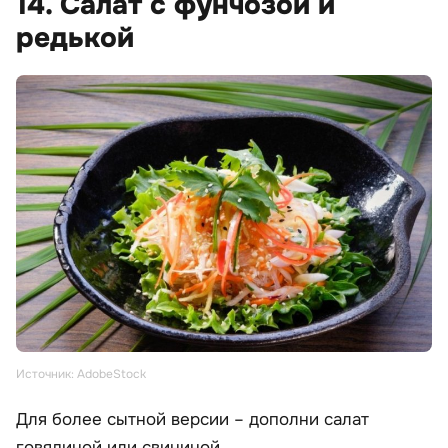
14. Салат с фунчозой и
редькой
Источник: AdobeStock
Для более сытной версии – дополни салат
говядиной или свининой.