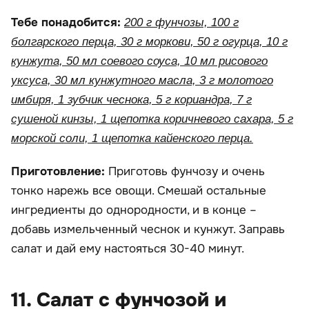
Тебе понадобится:
200 г фунчозы, 100 г
болгарского перца, 30 г моркови, 50 г огурца, 10 г
кунжута, 50 мл соевого соуса, 10 мл рисового
уксуса, 30 мл кунжутного масла, 3 г молотого
имбиря, 1 зубчик чеснока, 5 г кориандра, 7 г
сушеной кинзы, 1 щепотка коричневого сахара, 5 г
морской соли, 1 щепотка кайенского перца.
Приготовление:
Приготовь фунчозу и очень
тонко нарежь все овощи. Смешай остальные
ингредиенты до однородности, и в конце –
добавь измельченный чеснок и кунжут. Заправь
салат и дай ему настояться 30-40 минут.
11. Салат с фунчозой и