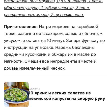
баклажанов, 80 г моркови, 0,5 ч.л. сахара, 1 ст.л.
яблочного уксуса, 1 зубчик чеснока, 3 ст.л.
растительного масла, 2 щепотки соли.
Приготовление:
Натри морковь на корейской
терке, разомни ее с сахаром, солью и яблочным
уксусом, и оставь на 10 минут. Запарь фунчозу по
инструкции на упаковке. Нарежь баклажаны
средними кусочками и обжарь их в масле до
мягкости. Смешай все ингредиенты вместе и
добавь измельченный чеснок.
Салаты
10 ярких и легких салатов из
пекинской капусты на скорую руку