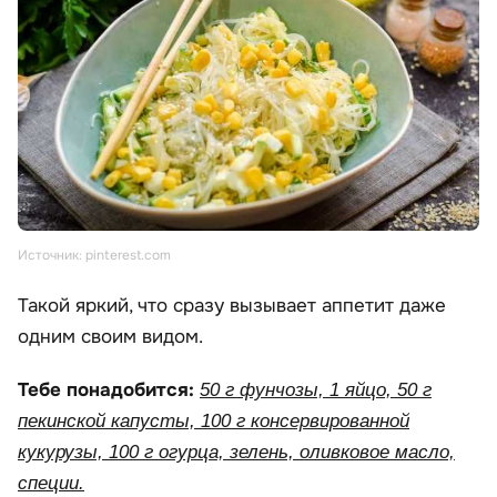
Источник: pinterest.com
Такой яркий, что сразу вызывает аппетит даже
одним своим видом.
Тебе понадобится:
50 г фунчозы, 1 яйцо, 50 г
пекинской капусты, 100 г консервированной
кукурузы, 100 г огурца, зелень, оливковое масло,
специи.