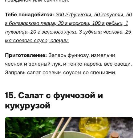
Тебе понадобится:
200 г фунчозы, 50 капусты, 50
г болгарского перца, 30 г моркови, 100 г редьки, 1
луковица, 20 г зеленого лука, 3 зубчика чеснока, 25
мл соевого соуса, специи.
Приготовление:
Запарь фунчозу, измельчи
чеснок и зеленый лук, и тонко нарежь все овощи.
Заправь салат соевым соусом со специями.
15. Салат с фунчозой и
кукурузой