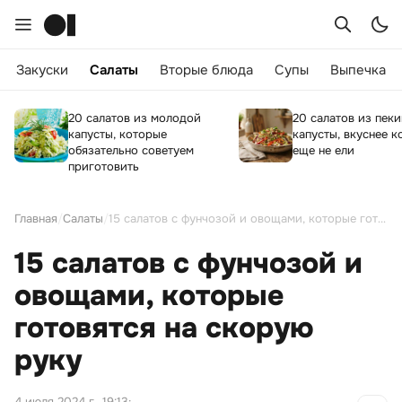
Закуски
Салаты
Вторые блюда
Супы
Выпечка
20 салатов из молодой
20 салатов из пек
капусты, которые
капусты, вкуснее к
обязательно советуем
еще не ели
приготовить
Главная
/
Салаты
/
15 салатов с фунчозой и овощами, которые готовятся на скорую руку
15 салатов с фунчозой и
овощами, которые
готовятся на скорую
руку
4 июля 2024 г., 19:13
;