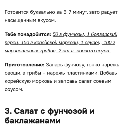
Готовится буквально за 5-7 минут, зато радует
насыщенным вкусом.
Тебе понадобится:
50 г фунчозы, 1 болгарский
перец, 150 г корейской моркови, 1 огурец, 100 г
маринованных грибов, 2 ст.л. соевого соуса.
Приготовление:
Запарь фунчозу, тонко нарежь
овощи, а грибы – нарежь пластинками. Добавь
корейскую морковь и заправь салат соевым
соусом.
3. Салат с фунчозой и
баклажанами