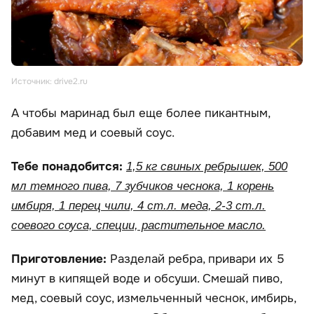
Источник: drive2.ru
А чтобы маринад был еще более пикантным,
добавим мед и соевый соус.
Тебе понадобится:
1,5 кг свиных ребрышек, 500
мл темного пива, 7 зубчиков чеснока, 1 корень
имбиря, 1 перец чили, 4 ст.л. меда, 2-3 ст.л.
соевого соуса, специи, растительное масло.
Приготовление:
Разделай ребра, привари их 5
минут в кипящей воде и обсуши. Смешай пиво,
мед, соевый соус, измельченный чеснок, имбирь,