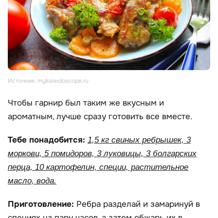
Источник: mykaleidoscope.ru
Чтобы гарнир был таким же вкусным и
ароматным, лучше сразу готовить все вместе.
Тебе понадобится:
1,5 кг свиных ребрышек, 3
моркови, 5 помидоров, 3 луковицы, 3 болгарских
перца, 10 картофелин, специи, растительное
масло, вода.
Приготовление:
Ребра разделай и замаринуй в
специях на пару часов, а затем обжарь их в