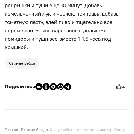
ребрышки и туши еще 10 минут. Добавь
измельченный лук и чеснок, приправь, добавь
томатную пасту, влей пиво и тщательно все
перемешай. Всыпь нарезанные дольками
помидоры и туши все вместе 1-1,5 часа под
крышкой.
Свиные ребра
Поделиться
127
Главная
/
Вторые блюда
/
6 вкуснейших рецептов свиных ребрышек в афганском казане