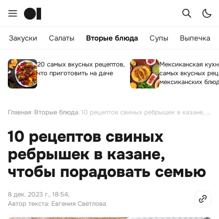
Закуски
Салаты
Вторые блюда
Супы
Выпечка
20 самых вкусных рецептов,
Мексиканская кухн
что приготовить на даче
самых вкусных рец
мексиканских блю
Главная
/
Вторые блюда
/
10 рецептов свиных ребрышек в казане, чтобы порадовать семью
10 рецептов свиных
ребрышек в казане,
чтобы порадовать семью
8 дек. 2023 г., 18:54
;
Автор текста: Евгения Светлова