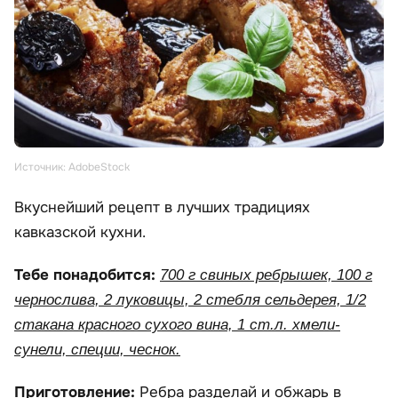
Источник: AdobeStock
Вкуснейший рецепт в лучших традициях
кавказской кухни.
Тебе понадобится:
700 г свиных ребрышек, 100 г
чернослива, 2 луковицы, 2 стебля сельдерея, 1/2
стакана красного сухого вина, 1 ст.л. хмели-
сунели, специи, чеснок.
Приготовление:
Ребра разделай и обжарь в