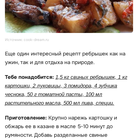
Источник: cook-dream.ru
Еще один интересный рецепт ребрышек как на
ужин, так и для отдыха на природе.
Тебе понадобится:
1,5 кг свиных ребрышек, 1 кг
картошки, 2 луковицы, 3 помидора, 4 зубчика
чеснока, 50 г томатной пасты, 100 мл
растительного масла, 500 мл пива, специи.
Приготовление:
Крупно нарежь картошку и
обжарь ее в казане в масле 5-10 минут до
румяности. Добавь разделанные свиные