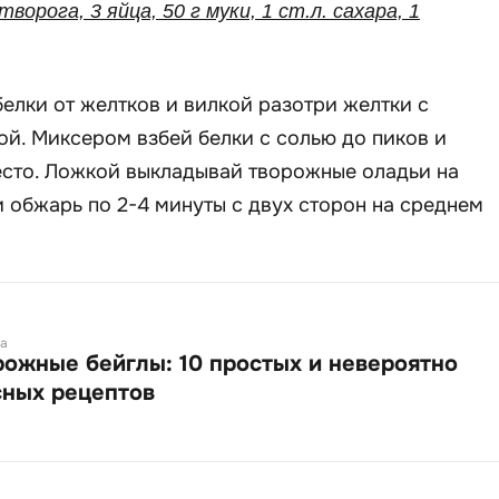
творога, 3 яйца, 50 г муки, 1 ст.л. сахара, 1
елки от желтков и вилкой разотри желтки с
ой. Миксером взбей белки с солью до пиков и
есто. Ложкой выкладывай творожные оладьи на
 обжарь по 2-4 минуты с двух сторон на среднем
а
рожные бейглы: 10 простых и невероятно
сных рецептов