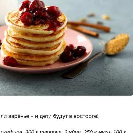
и варенье – и дети будут в восторге!
л кефира, 300 г творога, 3 яйца, 250 г муки, 100 г