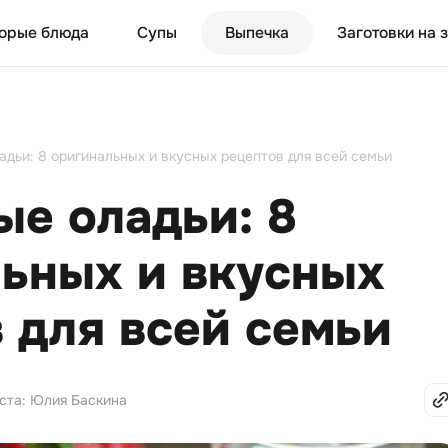
орые блюда
Супы
Выпечка
Заготовки на 
дьи: 8 оригинальных и вкусных рецептов для всей семьи
е оладьи: 8
ьных и вкусных
 для всей семьи
кста: Юлия Баскина