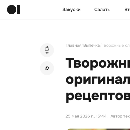
Закуски
Салаты
Вт
Главная
/
Выпечка
/
Творожные ола
72
Творожны
оригинал
рецептов
25 мая 2026 г., 15:44
;
Автор те