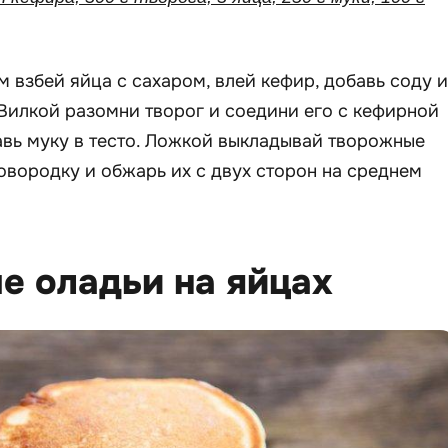
 взбей яйца с сахаром, влей кефир, добавь соду и
Вилкой разомни творог и соедини его с кефирной
авь муку в тесто. Ложкой выкладывай творожные
овородку и обжарь их с двух сторон на среднем
е оладьи на яйцах