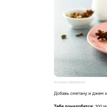
Источник: AdobeStock
Добавь сметану и джем ил
Тебе понадобятся:
300 м