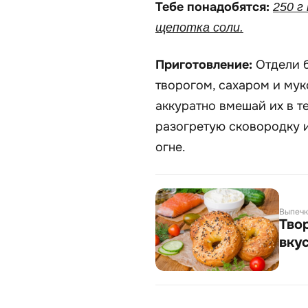
Тебе понадобятся:
250 г 
щепотка соли.
Приготовление:
Отдели б
творогом, сахаром и мук
аккуратно вмешай их в т
разогретую сковородку и
огне.
Выпечк
Тво
вку