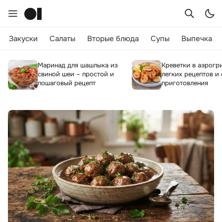
Закуски
Салаты
Вторые блюда
Супы
Выпечка
Маринад для шашлыка из
Креветки в аэрогри
свиной шеи – простой и
легких рецептов и
пошаговый рецепт
приготовления