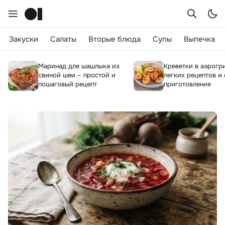
Закуски
Салаты
Вторые блюда
Супы
Выпечка
Маринад для шашлыка из
Креветки в аэрогри
свиной шеи – простой и
легких рецептов и
пошаговый рецепт
приготовления